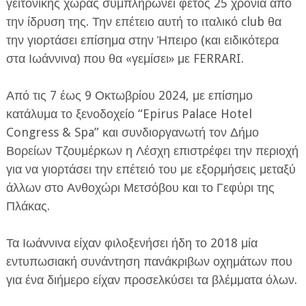
γειτονικής χώρας συμπληρώνει φέτος 25 χρόνια από
την ίδρυση της. Την επέτειο αυτή το ιταλικό club θα
την γιορτάσει επίσημα στην Ήπειρο (και ειδικότερα
στα Ιωάννινα) που θα «γεμίσει» με FERRARI.
Από τις 7 έως 9 Οκτωβρίου 2024, με επίσημο
ΕΦΗΜΕΡΙΔΑ Η ΠΑΡΓΑ
κατάλυμα το ξενοδοχείο “Epirus Palace Hotel
Congress & Spa” και συνδιοργανωτή τον Δήμο
ΠΛΗΡΟΦΟΡΙΕΣ
Βορείων Τζουμέρκων η Λέσχη επιστρέφει την περιοχή
για να γιορτάσει την επέτειό του με εξορμήσεις μεταξύ
άλλων στο Ανθοχώρι Μετσόβου και το Γεφύρι της
Πλάκας.
Τα Ιωάννινα είχαν φιλοξενήσει ήδη το 2018 μία
εντυπωσιακή συνάντηση πανάκριβων οχημάτων που
για ένα διήμερο είχαν προσελκύσει τα βλέμματα όλων.