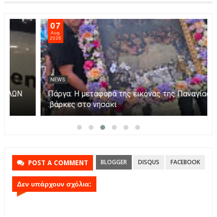
07
Aug
2026
NEWS
Λαχειοφόρος αγορά στήριξε την ομάδα ΑΠΟΛΛΩΝ
ΠΑΡΓΑΣ
BLOGGER
DISQUS
FACEBOOK
POST A COMMENT
Δεν υπάρχουν σχόλια: