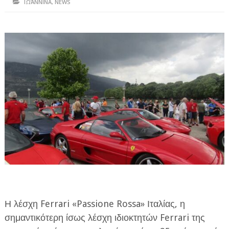
ΙΩΆΝΝΙΝΑ
,
NEWS
ΗΠΕΙΡΟΣ
ΠΡΕΒΕΖΑ
ΑΡΤΑ
ΙΩΑΝΝΙΝΑ
ΘΕΣΠΡΩΤΙΑ
ΙΟΝΙΑ ΝΗΣΙΑ
ΚΑΙ ΕΛΛΑΔΑ
ΥΓΕΙΑ-ΟΜΟΡΦΙΑ
ΠΟΛΙΤΙΣΜΟΣ
ΠΕΡΙΒΑΛΛΟΝ
Η λέσχη Ferrari «Passione Rossa» Ιταλίας, η
ΤΕΧΝΟΛΟΓΙΑ
σημαντικότερη ίσως λέσχη ιδιοκτητών Ferrari της
ΔΙΕΘΝΗ