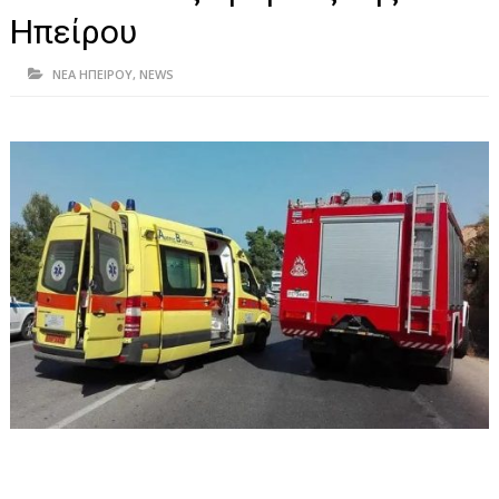
ΗΠΕΙΡΟΣ
Ηπείρου
ΠΡΕΒΕΖΑ
ΝΕΑ ΗΠΕΙΡΟΥ
,
NEWS
ΑΡΤΑ
ΙΩΑΝΝΙΝΑ
ΘΕΣΠΡΩΤΙΑ
ΙΟΝΙΑ ΝΗΣΙΑ
ΚΑΙ ΕΛΛΑΔΑ
ΥΓΕΙΑ-ΟΜΟΡΦΙΑ
ΠΟΛΙΤΙΣΜΟΣ
ΠΕΡΙΒΑΛΛΟΝ
ΤΕΧΝΟΛΟΓΙΑ
ΔΙΕΘΝΗ