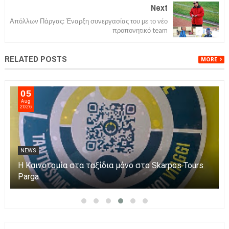
Next
Απόλλων Πάργας: Έναρξη συνεργασίας του με το νέο
προπονητικό team
RELATED POSTS
MORE
06
Aug
2026
NEWS
Η Πάργα τίμησε τη Μεταμόρφωση του Κυρίου