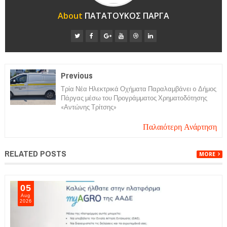
About
ΠΑΤΑΤΟΥΚΟΣ ΠΑΡΓΑ
Previous
Τρία Νέα Ηλεκτρικά Οχήματα Παραλαμβάνει o Δήμος
Πάργας μέσω του Προγράμματος Χρηματοδότησης
«Αντώνης Τρίτσης»
Παλαιότερη Ανάρτηση
RELATED POSTS
MORE
05
Aug
2026