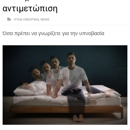
ΗΠΕΙΡΟΣ
αντιμετώπιση
ΠΡΕΒΕΖΑ
ΥΓΕΙΑ-ΟΜΟΡΦΙΑ
,
NEWS
ΑΡΤΑ
Όσα πρέπει να γνωρίζετε για την υπνοβασία
ΙΩΑΝΝΙΝΑ
ΘΕΣΠΡΩΤΙΑ
ΙΟΝΙΑ ΝΗΣΙΑ
ΚΑΙ ΕΛΛΑΔΑ
ΥΓΕΙΑ-ΟΜΟΡΦΙΑ
ΠΟΛΙΤΙΣΜΟΣ
ΠΕΡΙΒΑΛΛΟΝ
ΤΕΧΝΟΛΟΓΙΑ
ΔΙΕΘΝΗ