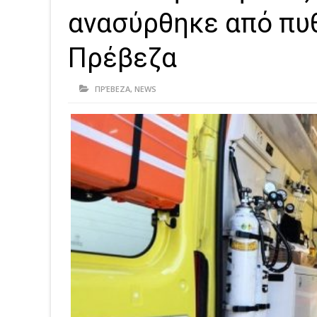
ανασύρθηκε από πυθ
Πρέβεζα
ΠΡΈΒΕΖΑ
,
NEWS