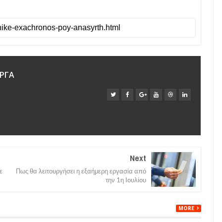
ΡΓΑ
Next
ε
Πως θα λειτουργήσει η εξαήμερη εργασία από
την 1η Ιουλίου
MORE