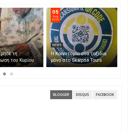
05
05
Aug
Aug
2026
202
NEWS
NE
ίμησε τη
Η Καινοτομία στα ταξίδια
Άνο
ωση του Κυρίου
μόνο στο Skarpos Tours
myA
Parga
ενι
υπο
Αίτ
BLOGGER
DISQUS
FACEBOOK