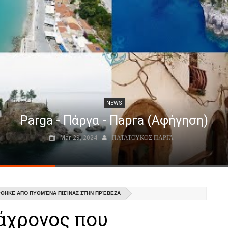
NEWS
Parga - Πάργα - Парга (Αφήγηση)
Mar 29, 2024
ΠΑΤΑΤΟΥΚΟΣ ΠΑΡΓΑ
ΘΗΚΕ ΑΠΌ ΠΥΘΜΈΝΑ ΠΙΣΊΝΑΣ ΣΤΗΝ ΠΡΈΒΕΖΑ
άχρονος που