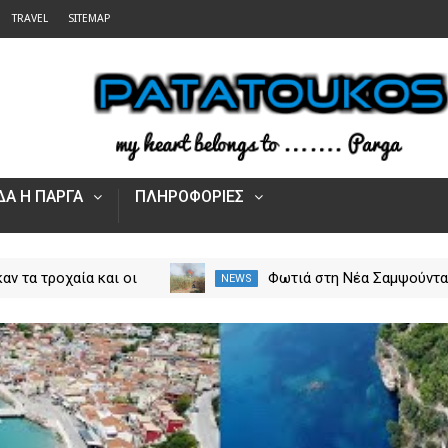
TRAVEL
SITEMAP
Α Η ΠΑΡΓΑ
ΠΛΗΡΟΦΟΡΙΕΣ
αν τα τροχαία και οι
Φωτιά στη Νέα Σαμψούντ
NEWS
στην Ήπειρο τον Ιούλιο
Πρέβεζας – Στην κατάσβε
από 5.500 παραβάσεις
επίγειες και εναέριες
δυνάμεις