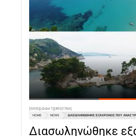
[ΒΒΒ][slider1][#E0378A]
HOME
NEWS
ΔΙΑΣΩΛΗΝΏΘΗΚΕ ΕΞΆΧΡΟΝΟΣ ΠΟΥ ΑΝΑΣΎΡ
Διασωληνώθηκε εξ