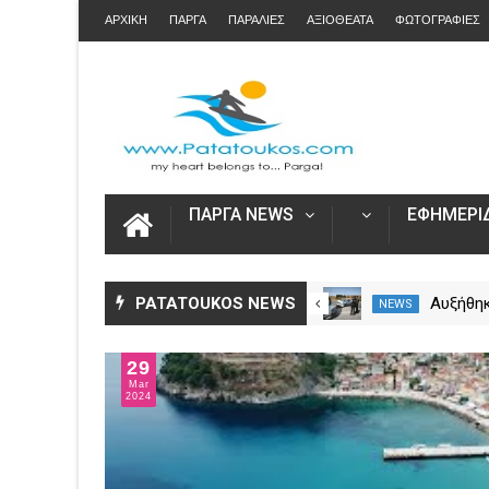
ΑΡΧΙΚΗ
ΠΑΡΓΑ
ΠΑΡΑΛΙΕΣ
ΑΞΙΟΘΕΑΤΑ
ΦΩΤΟΓΡΑΦΙΕΣ
ΠΑΡΓΑ NEWS
ΕΦΗΜΕΡΙΔ
Άνοιξε η πλατφόρμα myAGRO
PATATOUKOS NEWS
Αυξήθηκ
NEWS
NEWS
για τις αγροτικές ενισχύσεις
νεκροί 
2026 – Πώς υποβάλλεται η
– Πάνω 
29
Ενιαία Αίτηση Ενίσχυσης
Mar
2024