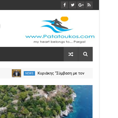
α
Κυριάκης "Σύμβαση με τον
NEWS
NEW
ση
ΕΟΠΥΥ για το Γηροκομείο
Πρέβεζας - Διασφαλίζεται η
03
χρηματοδότηση της
Nov
λειτουργίας του"
2023