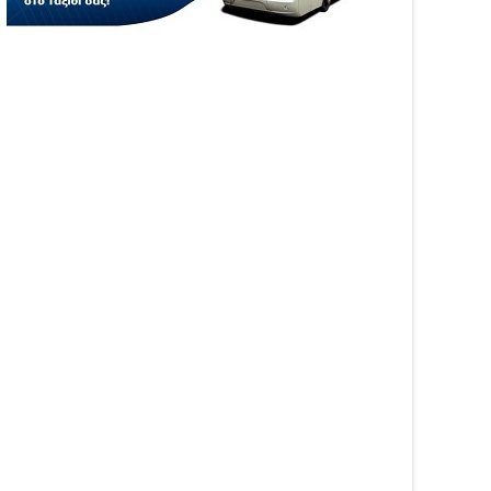
05
Aug
6
2026
WS
NEWS
ιξε η πλατφόρμα
Αυξήθηκαν τα τροχαία και οι
GRO για τις αγροτικές
νεκροί στην Ήπειρο τον
σχύσεις 2026 – Πώς
Ιούλιο – Πάνω από 5.500
βάλλεται η Ενιαία
παραβάσεις
ηση Ενίσχυσης