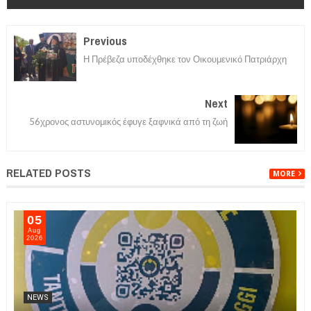
Previous
Η Πρέβεζα υποδέχθηκε τον Οικουμενικό Πατριάρχη
Next
56χρονος αστυνομικός έφυγε ξαφνικά από τη ζωή
RELATED POSTS
MORE
05
Aug
2026
NEWS