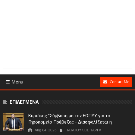
Menu
Contact Me
ΕΠΙΛΕΓΜΕΝΑ
Κυριάκης "Σύμβαση με τον ΕΟΠΥΥ για το
Γηροκομείο Πρέβεζας - Διασφαλίζεται η
χρηματοδότηση της λειτουργίας του"
Aug 04, 2026
ΠΑΤΑΤΟΥΚΟΣ ΠΑΡΓΑ