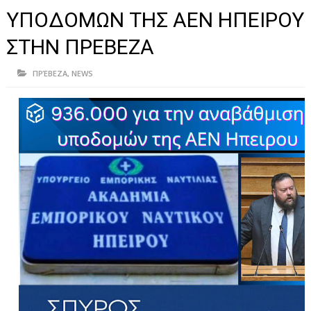
ΗΠΕΙΡΟΣ
ΥΠΟΔΟΜΩΝ ΤΗΣ ΑΕΝ ΗΠΕΙΡΟΥ
ΠΡΕΒΕΖΑ
ΣΤΗΝ ΠΡΕΒΕΖΑ
ΑΡΤΑ
ΠΡΈΒΕΖΑ
,
NEWS
ΙΩΑΝΝΙΝΑ
ΘΕΣΠΡΩΤΙΑ
ΙΟΝΙΑ ΝΗΣΙΑ
ΚΑΙ ΕΛΛΑΔΑ
ΥΓΕΙΑ-ΟΜΟΡΦΙΑ
ΠΟΛΙΤΙΣΜΟΣ
ΠΕΡΙΒΑΛΛΟΝ
ΤΕΧΝΟΛΟΓΙΑ
ΔΙΕΘΝΗ