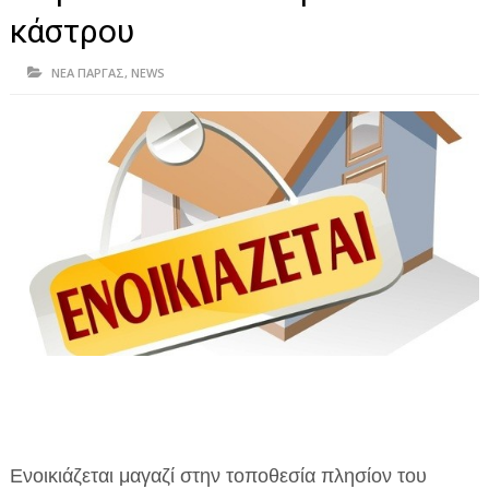
ΗΠΕΙΡΟΣ
κάστρου
ΠΡΕΒΕΖΑ
ΝΕΑ ΠΑΡΓΑΣ
,
NEWS
ΑΡΤΑ
ΙΩΑΝΝΙΝΑ
ΘΕΣΠΡΩΤΙΑ
ΙΟΝΙΑ ΝΗΣΙΑ
ΚΑΙ ΕΛΛΑΔΑ
ΥΓΕΙΑ-ΟΜΟΡΦΙΑ
ΠΟΛΙΤΙΣΜΟΣ
ΠΕΡΙΒΑΛΛΟΝ
ΤΕΧΝΟΛΟΓΙΑ
Ενοικιάζεται μαγαζί στην τοποθεσία πλησίον του
ΔΙΕΘΝΗ