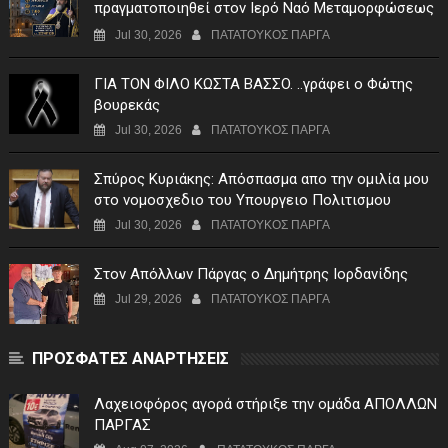
πραγματοποιηθεί στον Ιερό Ναό Μεταμορφώσεως
του Σωτήρος Σταυροχωρίου στης 5 Αυγούστου
Jul 30, 2026
ΠΑΤΑΤΟΥΚΟΣ ΠΑΡΓΑ
ΓIA TON ΦIΛO KΩΣTA BAΣΣO. ..γράφει ο Φώτης
βουρεκάς
Jul 30, 2026
ΠΑΤΑΤΟΥΚΟΣ ΠΑΡΓΑ
Σπύρος Κυριάκης: Απόσπασμα απο την ομιλία μου
στο νομοσχεδιο του Υπουργειο Πολιτισμου
Jul 30, 2026
ΠΑΤΑΤΟΥΚΟΣ ΠΑΡΓΑ
Στον Απόλλων Πάργας ο Δημήτρης Ιορδανίδης
Jul 29, 2026
ΠΑΤΑΤΟΥΚΟΣ ΠΑΡΓΑ
ΠΡΟΣΦΑΤΕΣ ΑΝΑΡΤΗΣΕΙΣ
Λαχειοφόρος αγορά στήριξε την ομάδα ΑΠΟΛΛΩΝ
ΠΑΡΓΑΣ