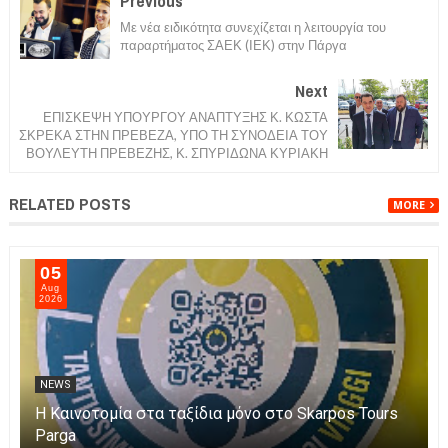
Previous
Με νέα ειδικότητα συνεχίζεται η λειτουργία του
παραρτήματος ΣΑΕΚ (ΙΕΚ) στην Πάργα
Next
ΕΠΙΣΚΕΨΗ ΥΠΟΥΡΓΟΥ ΑΝΑΠΤΥΞΗΣ Κ. ΚΩΣΤΑ
ΣΚΡΕΚΑ ΣΤΗΝ ΠΡΕΒΕΖΑ, ΥΠΟ ΤΗ ΣΥΝΟΔΕΙΑ ΤΟΥ
ΒΟΥΛΕΥΤΗ ΠΡΕΒΕΖΗΣ, Κ. ΣΠΥΡΙΔΩΝΑ ΚΥΡΙΑΚΗ
RELATED POSTS
MORE
06
Aug
2026
NEWS
Η Πάργα τίμησε τη Μεταμόρφωση του Κυρίου