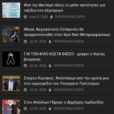
Από την Δευτέρα τέλος οι μπλε ταυτότητες για
ταξίδια στο εξωτερικό
Aug 02, 2026
ΠΑΤΑΤΟΥΚΟΣ ΠΑΡΓΑ
Μέγας Αρχιερατικός Εσπερινός θα
πραγματοποιηθεί στον Ιερό Ναό Μεταμορφώσεως
του Σωτήρος Σταυροχωρίου στης 5 Αυγούστου
Jul 30, 2026
ΠΑΤΑΤΟΥΚΟΣ ΠΑΡΓΑ
ΓIA TON ΦIΛO KΩΣTA BAΣΣO. ..γράφει ο Φώτης
βουρεκάς
Jul 30, 2026
ΠΑΤΑΤΟΥΚΟΣ ΠΑΡΓΑ
Σπύρος Κυριάκης: Απόσπασμα απο την ομιλία μου
στο νομοσχεδιο του Υπουργειο Πολιτισμου
Jul 30, 2026
ΠΑΤΑΤΟΥΚΟΣ ΠΑΡΓΑ
Στον Απόλλων Πάργας ο Δημήτρης Ιορδανίδης
Jul 29, 2026
ΠΑΤΑΤΟΥΚΟΣ ΠΑΡΓΑ