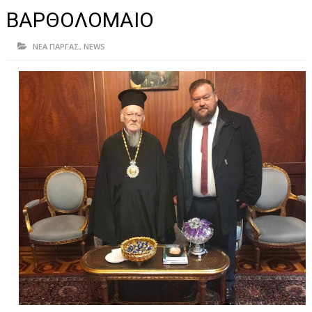
ΗΠΕΙΡΟΣ
ΒΑΡΘΟΛΟΜΑΙΟ
ΠΡΕΒΕΖΑ
ΝΕΑ ΠΑΡΓΑΣ
,
NEWS
ΑΡΤΑ
ΙΩΑΝΝΙΝΑ
ΘΕΣΠΡΩΤΙΑ
ΙΟΝΙΑ ΝΗΣΙΑ
ΚΑΙ ΕΛΛΑΔΑ
ΥΓΕΙΑ-ΟΜΟΡΦΙΑ
ΠΟΛΙΤΙΣΜΟΣ
ΠΕΡΙΒΑΛΛΟΝ
ΤΕΧΝΟΛΟΓΙΑ
ΔΙΕΘΝΗ