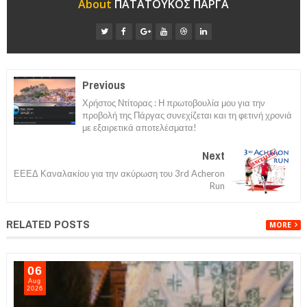
About
ΠΑΤΑΤΟΥΚΟΣ ΠΑΡΓΑ
Previous
Χρήστος Ντίτορας : Η πρωτοβουλία μου για την
προβολή της Πάργας συνεχίζεται και τη φετινή χρονιά
με εξαιρετικά αποτελέσματα!
Next
ΕΕΕΔ Καναλακίου για την ακύρωση του 3rd Acheron
Run
RELATED POSTS
MORE
06
Aug
2026