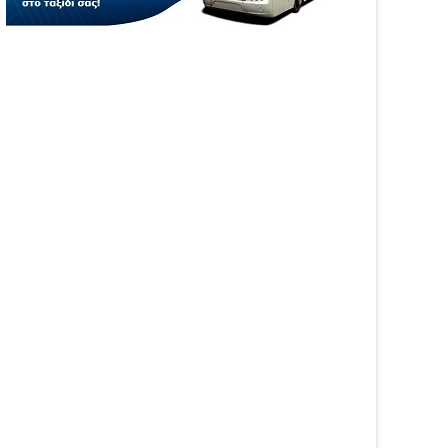
WS
NEWS
ήθηκαν τα τροχαία και οι
Φωτιά στη Νέα Σαμψούντα
ροί στην Ήπειρο τον
Πρέβεζας – Στην
λιο – Πάνω από 5.500
κατάσβεση επίγειες και
αβάσεις
εναέριες δυνάμεις