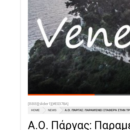
[ΒΒΒ][slider1][#E0378A]
HOME
NEWS
Α.Ο. ΠΆΡΓΑΣ: ΠΑΡΑΜΈΝΕΙ ΣΤΑΘΕΡΆ ΣΤΗΝ Τ
Α.Ο. Πάργας: Παραμ