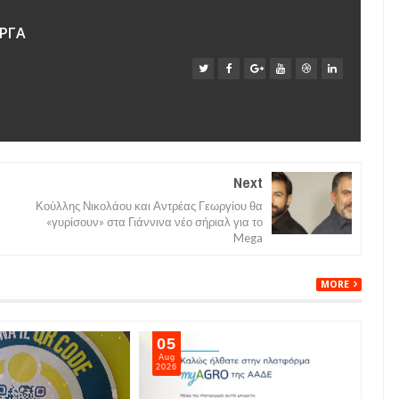
ΡΓΑ
Next
Κούλλης Νικολάου και Αντρέας Γεωργίου θα
«γυρίσουν» στα Γιάννινα νέο σήριαλ για το
Mega
MORE
05
05
Aug
Aug
2026
202