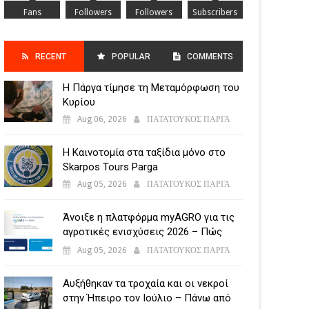
Fans
Followers
Followers
Subscribers
RECENT
POPULAR
COMMENTS
Η Πάργα τίμησε τη Μεταμόρφωση του
POSTS
Κυρίου
Aug 06, 2026
ΠΑΤΑΤΟΥΚΟΣ ΠΑΡΓΑ
Η Καινοτομία στα ταξίδια μόνο στο
Skarpos Tours Parga
Aug 05, 2026
ΠΑΤΑΤΟΥΚΟΣ ΠΑΡΓΑ
Άνοιξε η πλατφόρμα myAGRO για τις
αγροτικές ενισχύσεις 2026 – Πώς
υποβάλλεται η Ενιαία Αίτηση
Aug 05, 2026
ΠΑΤΑΤΟΥΚΟΣ ΠΑΡΓΑ
Ενίσχυσης
Αυξήθηκαν τα τροχαία και οι νεκροί
στην Ήπειρο τον Ιούλιο – Πάνω από