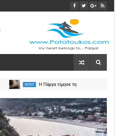
Η Πάργα τίμησε τη
NEWS
NEW
Μεταμόρφωση του Κυρίου
ς
29
Mar
2024