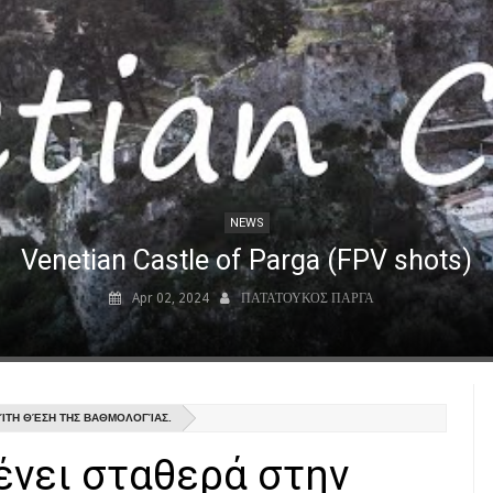
NEWS
Venetian Castle of Parga (FPV shots)
Apr 02, 2024
ΠΑΤΑΤΟΥΚΟΣ ΠΑΡΓΑ
ΡΊΤΗ ΘΈΣΗ ΤΗΣ ΒΑΘΜΟΛΟΓΊΑΣ.
ένει σταθερά στην