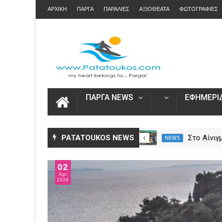
ΑΡΧΙΚΗ
ΠΑΡΓΑ
ΠΑΡΑΛΙΕΣ
ΑΞΙΟΘΕΑΤΑ
ΦΩΤΟΓΡΑΦΙΕΣ
ΠΑΡΓΑ NEWS
ΕΦΗΜΕΡΙΔ
Τραγωδία στα σύνορα Ελλάδας
PATATOUKOS NEWS
Στο Αίν
NEWS
NEWS
– Αλβανίας.. Νεκρός 20χρονος
κοσμήμα
από τη Χιλή κοντά στη Σαγιάδα
θαλάσσ
02
Apr
2024