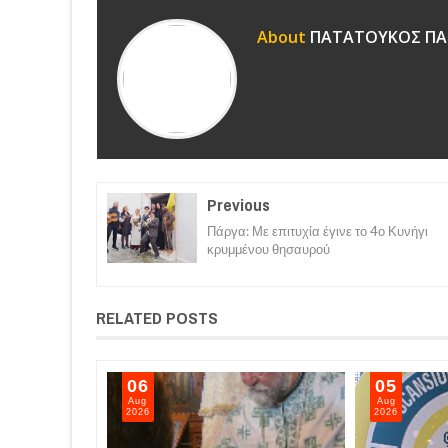
About
ΠΑΤΑΤΟΥΚΟΣ ΠΑ
Previous
Πάργα: Με επιτυχία έγινε το 4ο Κυνήγι
κρυμμένου θησαυρού
RELATED POSTS
06
05
Aug
Aug
2026
2026