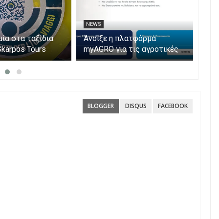
NEWS
NE
μία στα ταξίδια
Άνοιξε η πλατφόρμα
Αυξ
Skarpos Tours
myAGRO για τις αγροτικές
νεκ
ενισχύσεις 2026 – Πώς
Ιού
υποβάλλεται η Ενιαία
παρ
Αίτηση Ενίσχυσης
BLOGGER
DISQUS
FACEBOOK