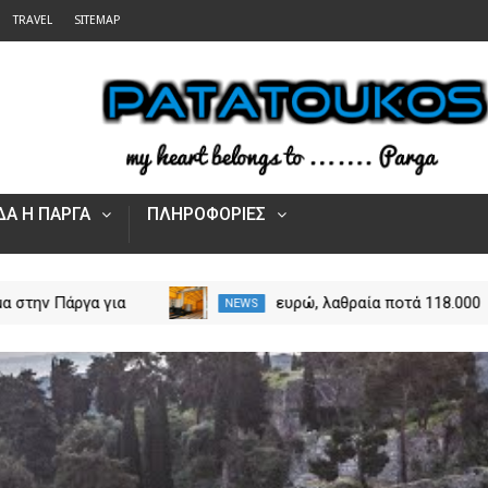
TRAVEL
SITEMAP
Α Η ΠΑΡΓΑ
ΠΛΗΡΟΦΟΡΙΕΣ
ιγμα στην Πάργα για
118.000 ευρώ, λαθραία ποτά
NEWS
τα και ρούχα
και κλεμμένο ΙΧ- Τι
ης
αποκάλυψαν οι έλεγχοι τη
ΑΑΔΕ σε Κακαβιά και
Μαυρομάτι