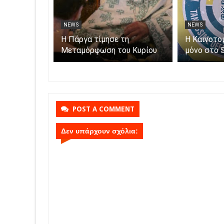
NEWS
NEWS
η με τον
Η Πάργα τίμησε τη
Η Καινοτο
ροκομείο
Μεταμόρφωση του Κυρίου
μόνο στο 
φαλίζεται η
Parga
της
POST A COMMENT
Δεν υπάρχουν σχόλια: