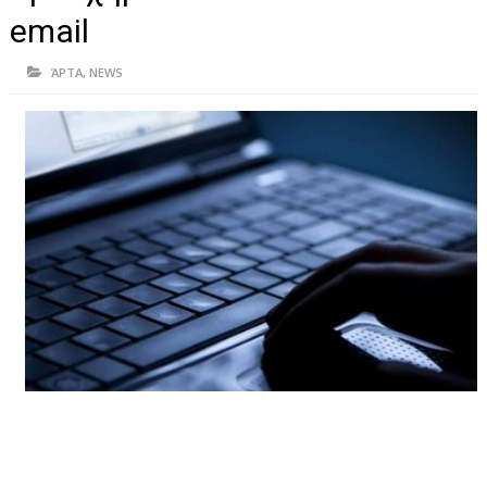
ΗΠΕΙΡΟΣ
email
ΠΡΕΒΕΖΑ
ΆΡΤΑ
,
NEWS
ΑΡΤΑ
ΙΩΑΝΝΙΝΑ
ΘΕΣΠΡΩΤΙΑ
ΙΟΝΙΑ ΝΗΣΙΑ
ΚΑΙ ΕΛΛΑΔΑ
ΥΓΕΙΑ-ΟΜΟΡΦΙΑ
ΠΟΛΙΤΙΣΜΟΣ
ΠΕΡΙΒΑΛΛΟΝ
ΤΕΧΝΟΛΟΓΙΑ
ΔΙΕΘΝΗ