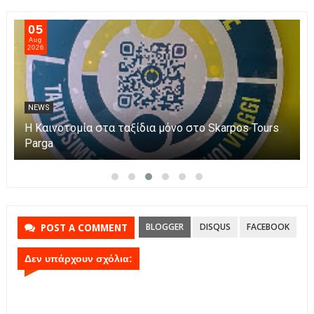
05
Aug
2026
NEWS
Η Καινοτομία στα ταξίδια μόνο στο Skarpos Tours
Parga
BLOGGER
DISQUS
FACEBOOK
POST A COMMENT
Δεν υπάρχουν σχόλια: