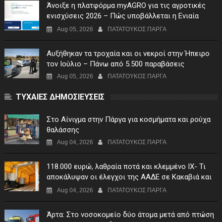
Άνοιξε η πλατφόρμα myAGRO για τις αγροτικές
ενισχύσεις 2026 – Πώς υποβάλλεται η Ενιαία
Αίτηση Ενίσχυσης
Aug 05, 2026
ΠΑΤΑΤΟΥΚΟΣ ΠΑΡΓΑ
Αυξήθηκαν τα τροχαία και οι νεκροί στην Ήπειρο
τον Ιούλιο – Πάνω από 5.500 παραβάσεις
Aug 05, 2026
ΠΑΤΑΤΟΥΚΟΣ ΠΑΡΓΑ
ΤΥΧΑΙΕΣ ΔΗΜΟΣΙΕΥΣΕΙΣ
Στο Αίνιγμα στην Πάργα για κοσμήματα και ρούχα
θαλάσσης
Aug 04, 2026
ΠΑΤΑΤΟΥΚΟΣ ΠΑΡΓΑ
118.000 ευρώ, λαθραία ποτά και κλεμμένο ΙΧ- Τι
αποκάλυψαν οι έλεγχοι της ΑΑΔΕ σε Κακαβιά και
Μαυρομάτι
Aug 04, 2026
ΠΑΤΑΤΟΥΚΟΣ ΠΑΡΓΑ
Άρτα: Στο νοσοκομείο δύο άτομα μετά από πτώση