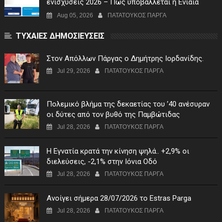
ενισχύσεις 2026 – Πώς υποβάλλεται η Ενιαία
Αίτηση Ενίσχυσης
Aug 05, 2026
ΠΑΤΑΤΟΥΚΟΣ ΠΑΡΓΑ
ΤΥΧΑΙΕΣ ΔΗΜΟΣΙΕΥΣΕΙΣ
Στον Απόλλων Πάργας ο Δημήτρης Ιορδανίδης.
Jul 29, 2026
ΠΑΤΑΤΟΥΚΟΣ ΠΑΡΓΑ
Πολεμικό βλήμα της δεκαετίας του ’40 ανέσυραν
οι δύτες από τον βυθό της Παμβώτιδας
Jul 28, 2026
ΠΑΤΑΤΟΥΚΟΣ ΠΑΡΓΑ
Η Εγνατία κρατά την κίνηση ψηλά.. +2,9% οι
διελεύσεις, -2,1% στην Ιόνια Οδό
Jul 28, 2026
ΠΑΤΑΤΟΥΚΟΣ ΠΑΡΓΑ
Ανοίγει σήμερα 28/07/2026 το Estras Parga
Jul 28, 2026
ΠΑΤΑΤΟΥΚΟΣ ΠΑΡΓΑ