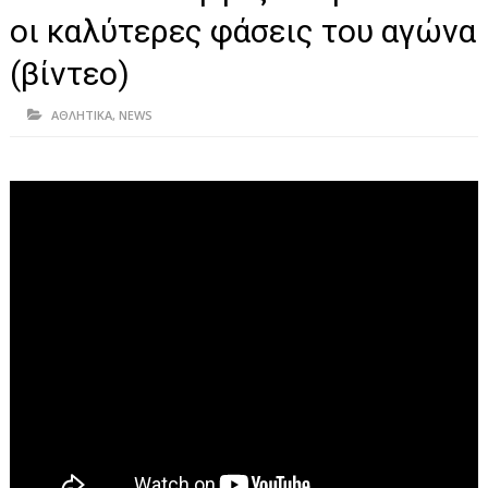
ΗΠΕΙΡΟΣ
οι καλύτερες φάσεις του αγώνα
ΠΡΕΒΕΖΑ
(βίντεο)
ΑΡΤΑ
ΑΘΛΗΤΙΚΑ
,
NEWS
ΙΩΑΝΝΙΝΑ
ΘΕΣΠΡΩΤΙΑ
ΙΟΝΙΑ ΝΗΣΙΑ
ΚΑΙ ΕΛΛΑΔΑ
ΥΓΕΙΑ-ΟΜΟΡΦΙΑ
ΠΟΛΙΤΙΣΜΟΣ
ΠΕΡΙΒΑΛΛΟΝ
ΤΕΧΝΟΛΟΓΙΑ
ΔΙΕΘΝΗ