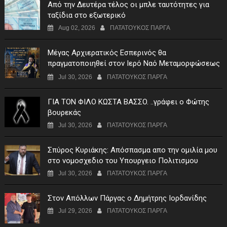
Από την Δευτέρα τέλος οι μπλε ταυτότητες για
ταξίδια στο εξωτερικό
Aug 02, 2026
ΠΑΤΑΤΟΥΚΟΣ ΠΑΡΓΑ
Μέγας Αρχιερατικός Εσπερινός θα
πραγματοποιηθεί στον Ιερό Ναό Μεταμορφώσεως
του Σωτήρος Σταυροχωρίου στης 5 Αυγούστου
Jul 30, 2026
ΠΑΤΑΤΟΥΚΟΣ ΠΑΡΓΑ
ΓIA TON ΦIΛO KΩΣTA BAΣΣO. ..γράφει ο Φώτης
βουρεκάς
Jul 30, 2026
ΠΑΤΑΤΟΥΚΟΣ ΠΑΡΓΑ
Σπύρος Κυριάκης: Απόσπασμα απο την ομιλία μου
στο νομοσχεδιο του Υπουργειο Πολιτισμου
Jul 30, 2026
ΠΑΤΑΤΟΥΚΟΣ ΠΑΡΓΑ
Στον Απόλλων Πάργας ο Δημήτρης Ιορδανίδης
Jul 29, 2026
ΠΑΤΑΤΟΥΚΟΣ ΠΑΡΓΑ