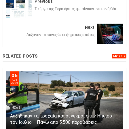
Previous
Τα έργα της Περιφέρειας «μπαίνουν» σε κοινή θέα!
Next
Αυξάνονται συνεχώς οι ψηφιακές απάτες
RELATED POSTS
MORE
05
Aug
2026
NEWS
Αυξήθηκαν τα τροχαία και οι νεκροί στην Ήπειρο
τον Ιούλιο – Πάνω από 5.500 παραβάσεις