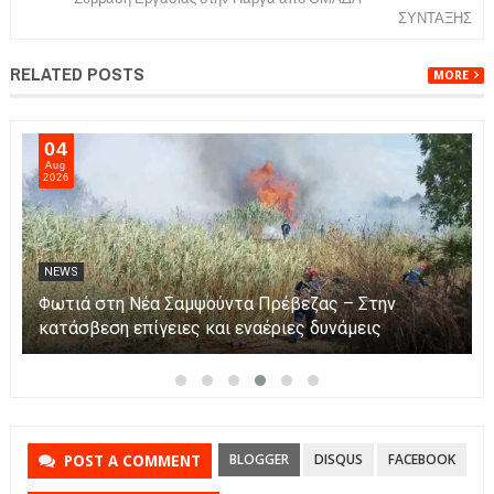
ΣΥΝΤΑΞΗΣ
RELATED POSTS
MORE
04
Aug
2026
NEWS
Φωτιά στη Νέα Σαμψούντα Πρέβεζας – Στην
κατάσβεση επίγειες και εναέριες δυνάμεις
BLOGGER
DISQUS
FACEBOOK
POST A COMMENT