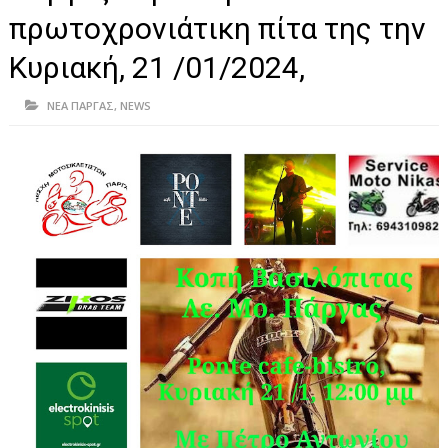
ΗΠΕΙΡΟΣ
πρωτοχρονιάτικη πίτα της την
ΠΡΕΒΕΖΑ
Κυριακή, 21 /01/2024,
ΑΡΤΑ
ΝΕΑ ΠΑΡΓΑΣ
,
NEWS
ΙΩΑΝΝΙΝΑ
ΘΕΣΠΡΩΤΙΑ
ΙΟΝΙΑ ΝΗΣΙΑ
ΚΑΙ ΕΛΛΑΔΑ
ΥΓΕΙΑ-ΟΜΟΡΦΙΑ
ΠΟΛΙΤΙΣΜΟΣ
ΠΕΡΙΒΑΛΛΟΝ
ΤΕΧΝΟΛΟΓΙΑ
ΔΙΕΘΝΗ