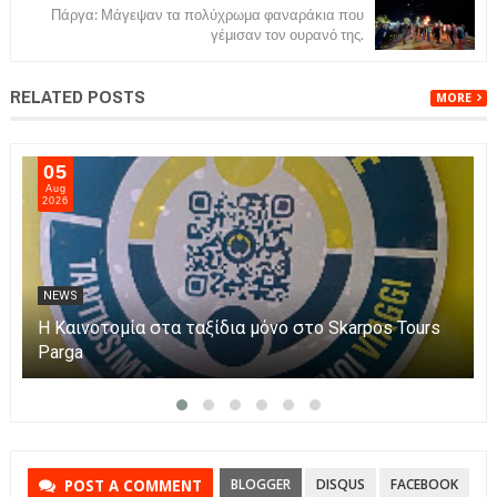
Πάργα: Μάγεψαν τα πολύχρωμα φαναράκια που
γέμισαν τον ουρανό της.
RELATED POSTS
MORE
04
Aug
2026
NEWS
Μικρή Πρέσπα: Απέκτησε πλωτά «μαιευτήρια» για
τους πελεκάνους
BLOGGER
DISQUS
FACEBOOK
POST A COMMENT