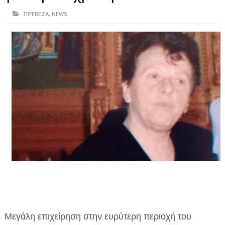
ΗΠΕΙΡΟΣ
ΠΡΈΒΕΖΑ
,
NEWS
ΠΡΕΒΕΖΑ
ΑΡΤΑ
ΙΩΑΝΝΙΝΑ
ΘΕΣΠΡΩΤΙΑ
ΙΟΝΙΑ ΝΗΣΙΑ
ΚΑΙ ΕΛΛΑΔΑ
ΥΓΕΙΑ-ΟΜΟΡΦΙΑ
ΠΟΛΙΤΙΣΜΟΣ
ΠΕΡΙΒΑΛΛΟΝ
ΤΕΧΝΟΛΟΓΙΑ
Μεγάλη επιχείρηση στην ευρύτερη περιοχή του
ΔΙΕΘΝΗ