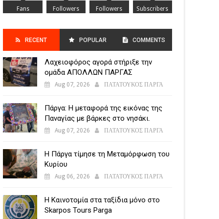
Fans
Followers
Followers
Subscribers
RECENT
POPULAR
COMMENTS
Λαχειοφόρος αγορά στήριξε την
POSTS
ομάδα ΑΠΟΛΛΩΝ ΠΑΡΓΑΣ
Aug 07, 2026
ΠΑΤΑΤΟΥΚΟΣ ΠΑΡΓΑ
Πάργα: Η μεταφορά της εικόνας της
Παναγίας με βάρκες στο νησάκι.
Aug 07, 2026
ΠΑΤΑΤΟΥΚΟΣ ΠΑΡΓΑ
Η Πάργα τίμησε τη Μεταμόρφωση του
Κυρίου
Aug 06, 2026
ΠΑΤΑΤΟΥΚΟΣ ΠΑΡΓΑ
Η Καινοτομία στα ταξίδια μόνο στο
Skarpos Tours Parga