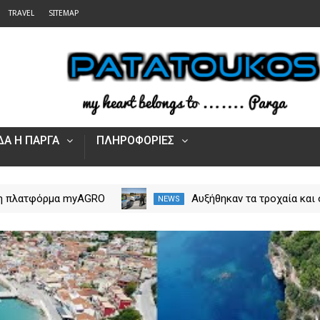
TRAVEL
SITEMAP
Α Η ΠΑΡΓΑ
ΠΛΗΡΟΦΟΡΙΕΣ
 η πλατφόρμα myAGRO
Αυξήθηκαν τα τροχαία και 
NEWS
 αγροτικές ενισχύσεις
νεκροί στην Ήπειρο τον Ιο
Πώς υποβάλλεται η
– Πάνω από 5.500 παραβά
Αίτηση Ενίσχυσης