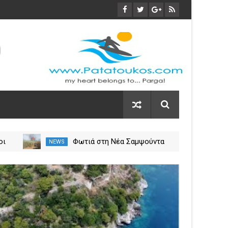
οι
Φωτιά στη Νέα Σαμψούντα
NEWS
NEW
ύλιο
Πρέβεζας – Στην κατάσβεση
σεις
επίγειες και εναέριες
03
δυνάμεις
Nov
2023