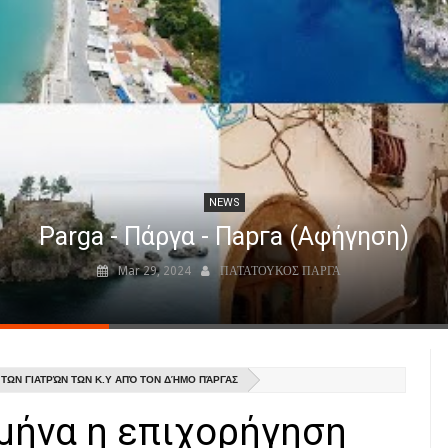
NEWS
Parga - Πάργα - Парга (Αφήγηση)
Mar 29, 2024
ΠΑΤΑΤΟΥΚΟΣ ΠΑΡΓΑ
 ΤΩΝ ΓΙΑΤΡΏΝ ΤΩΝ Κ.Υ ΑΠΌ ΤΟΝ ΔΉΜΟ ΠΆΡΓΑΣ
μήνα η επιχορήγηση