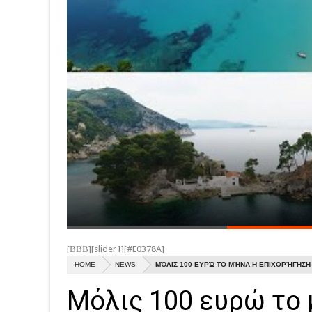
[ΒΒΒ][slider1][#E0378A]
HOME
NEWS
ΜΌΛΙΣ 100 ΕΥΡΏ ΤΟ ΜΉΝΑ Η ΕΠΙΧΟΡΉΓΗΣΗ
Μόλις 100 ευρώ το 