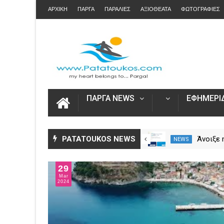
ΑΡΧΙΚΗ
ΠΑΡΓΑ
ΠΑΡΑΛΙΕΣ
ΑΞΙΟΘΕΑΤΑ
ΦΩΤΟΓΡΑΦΙΕΣ
ΠΑΡΓΑ NEWS
ΕΦΗΜΕΡΙΔ
Η Καινοτομία στα ταξίδια μόνο
PATATOUKOS NEWS
Άνοιξε
NEWS
NEWS
στο Skarpos Tours Parga
για τις
2026 – 
29
Ενιαία 
Mar
2024