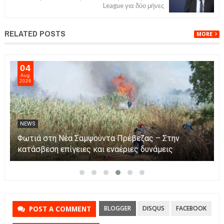
League για δύο μήνες
RELATED POSTS
MORE
05
Aug
2026
NEWS
Αυξήθηκαν τα τροχαία και οι νεκροί στην Ήπειρο
τον Ιούλιο – Πάνω από 5.500 παραβάσεις
BLOGGER
DISQUS
FACEBOOK
POST A COMMENT