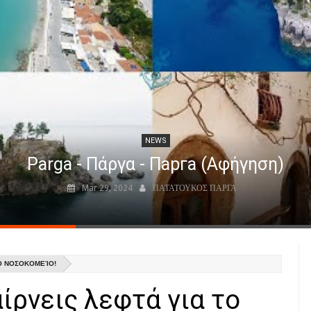
NEWS
Parga - Πάργα - Парга (Αφήγηση)
Mar 29, 2024
ΠΑΤΑΤΟΥΚΟΣ ΠΑΡΓΑ
Ο ΝΟΣΟΚΟΜΕΊΟ!
ίρνεις λεφτά για το