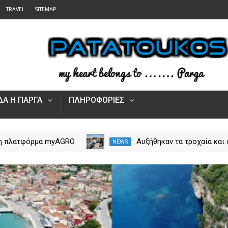
TRAVEL
SITEMAP
Α Η ΠΑΡΓΑ
ΠΛΗΡΟΦΟΡΙΕΣ
 η πλατφόρμα myAGRO
Αυξήθηκαν τα τροχαία και 
NEWS
 αγροτικές ενισχύσεις
νεκροί στην Ήπειρο τον Ιο
Πώς υποβάλλεται η
– Πάνω από 5.500 παραβά
Αίτηση Ενίσχυσης