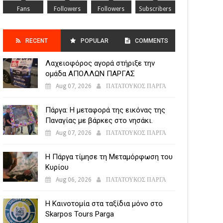
Fans
Followers
Followers
Subscribers
RECENT
POPULAR
COMMENTS
Λαχειοφόρος αγορά στήριξε την
POSTS
ομάδα ΑΠΟΛΛΩΝ ΠΑΡΓΑΣ
Aug 07, 2026
ΠΑΤΑΤΟΥΚΟΣ ΠΑΡΓΑ
Πάργα: Η μεταφορά της εικόνας της
Παναγίας με βάρκες στο νησάκι.
Aug 07, 2026
ΠΑΤΑΤΟΥΚΟΣ ΠΑΡΓΑ
Η Πάργα τίμησε τη Μεταμόρφωση του
Κυρίου
Aug 06, 2026
ΠΑΤΑΤΟΥΚΟΣ ΠΑΡΓΑ
Η Καινοτομία στα ταξίδια μόνο στο
Skarpos Tours Parga