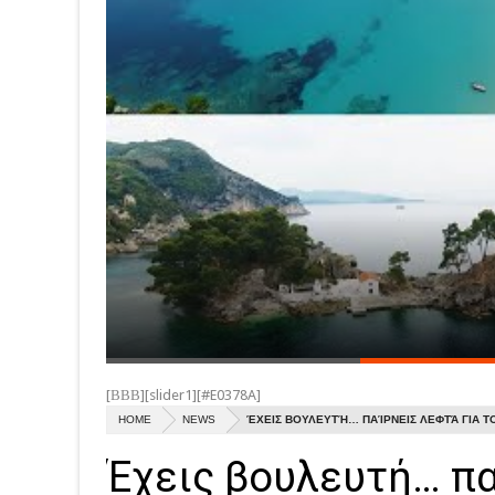
[ΒΒΒ][slider1][#E0378A]
HOME
NEWS
ΈΧΕΙΣ ΒΟΥΛΕΥΤΉ… ΠΑΊΡΝΕΙΣ ΛΕΦΤΆ ΓΙΑ Τ
Έχεις βουλευτή… πα