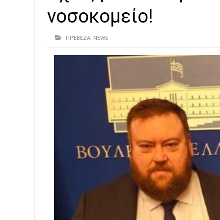
νοσοκομείο!
ΠΡΈΒΕΖΑ
,
NEWS