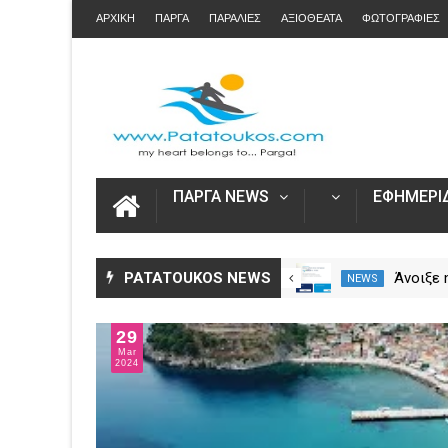
ΑΡΧΙΚΗ
ΠΑΡΓΑ
ΠΑΡΑΛΙΕΣ
ΑΞΙΟΘΕΑΤΑ
ΦΩΤΟΓΡΑΦΙΕΣ
ΠΑΡΓΑ NEWS
ΕΦΗΜΕΡΙΔ
Η Καινοτομία στα ταξίδια μόνο
PATATOUKOS NEWS
Άνοιξε
NEWS
NEWS
στο Skarpos Tours Parga
για τις
2026 – 
29
Ενιαία 
Mar
2024