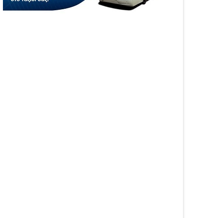
05
Aug
6
2026
WS
NEWS
αινοτομία στα ταξίδια
Άνοιξε η πλατφόρμα
ο στο Skarpos Tours
myAGRO για τις αγροτικές
ga
ενισχύσεις 2026 – Πώς
υποβάλλεται η Ενιαία