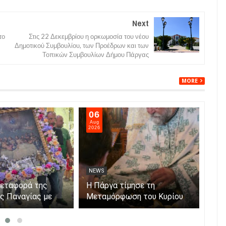
Next
το
Στις 22 Δεκεμβρίου η ορκωμοσία του νέου
Δημοτικού Συμβουλίου, των Προέδρων και των
Τοπικών Συμβουλίων Δήμου Πάργας
MORE
06
05
Aug
Aug
2026
202
NEWS
NE
μεταφορά της
Η Πάργα τίμησε τη
Η Κ
ης Παναγίας με
Μεταμόρφωση του Κυρίου
μόν
ο νησάκι.
Par