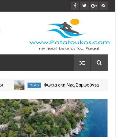
οι
Φωτιά στη Νέα Σαμψούντα
NEWS
NEW
ύλιο
Πρέβεζας – Στην κατάσβεση
σεις
επίγειες και εναέριες
03
δυνάμεις
Nov
2023