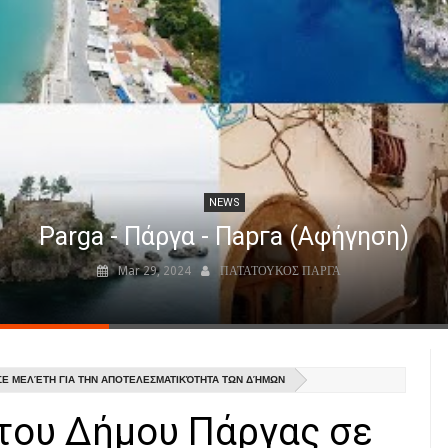
NEWS
Parga - Πάργα - Парга (Αφήγηση)
Mar 29, 2024
ΠΑΤΑΤΟΥΚΟΣ ΠΑΡΓΑ
ΣΕ ΜΕΛΈΤΗ ΓΙΑ ΤΗΝ ΑΠΟΤΕΛΕΣΜΑΤΙΚΌΤΗΤΑ ΤΩΝ ΔΉΜΩΝ
 του Δήμου Πάργας σε