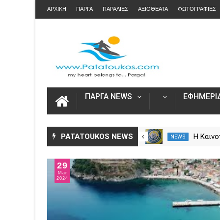
ΑΡΧΙΚΗ
ΠΑΡΓΑ
ΠΑΡΑΛΙΕΣ
ΑΞΙΟΘΕΑΤΑ
ΦΩΤΟΓΡΑΦΙΕΣ
ΠΑΡΓΑ NEWS
ΕΦΗΜΕΡΙΔ
Η Πάργα τίμησε τη
PATATOUKOS NEWS
Η Καινο
NEWS
NEWS
Μεταμόρφωση του Κυρίου
στο Ska
29
Mar
2024