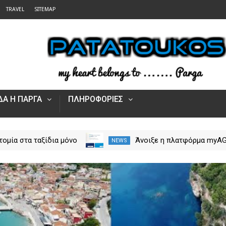
TRAVEL
SITEMAP
Α Η ΠΑΡΓΑ
ΠΛΗΡΟΦΟΡΙΕΣ
τομία στα ταξίδια μόνο
Άνοιξε η πλατφόρμα myA
NEWS
rpos Tours Parga
για τις αγροτικές ενισχύσ
2026 – Πώς υποβάλλεται 
Ενιαία Αίτηση Ενίσχυσης