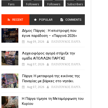
Fans
Followers
Followers
Subscribers
RECENT
POPULAR
COMMENTS
Δήμος Πάργας : Η επιστροφή που
POSTS
έγινε παράδοση – «Παργινά 2026»
Aug 09, 2026
ΠΑΤΑΤΟΥΚΟΣ ΠΑΡΓΑ
Λαχειοφόρος αγορά στήριξε την
ομάδα ΑΠΟΛΛΩΝ ΠΑΡΓΑΣ
Aug 07, 2026
ΠΑΤΑΤΟΥΚΟΣ ΠΑΡΓΑ
Πάργα: Η μεταφορά της εικόνας της
Παναγίας με βάρκες στο νησάκι.
Aug 07, 2026
ΠΑΤΑΤΟΥΚΟΣ ΠΑΡΓΑ
Η Πάργα τίμησε τη Μεταμόρφωση του
Κυρίου