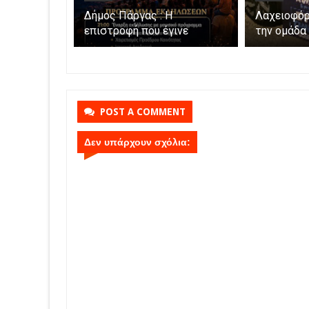
ρμα
Δήμος Πάργας : Η
Λαχειοφόρ
αγροτικές
επιστροφή που έγινε
την ομάδ
 – Πώς
παράδοση – «Παργινά 2026»
ΠΑΡΓΑΣ
ιαία
ς
POST A COMMENT
Δεν υπάρχουν σχόλια: