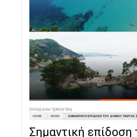
[ΒΒΒ][slider1][#E0378A]
HOME
NEWS
ΣΗΜΑΝΤΙΚΉ ΕΠΊΔΟΣΗ ΤΟΥ ΔΉΜΟΥ ΠΆΡΓΑΣ 
Σημαντική επίδοση