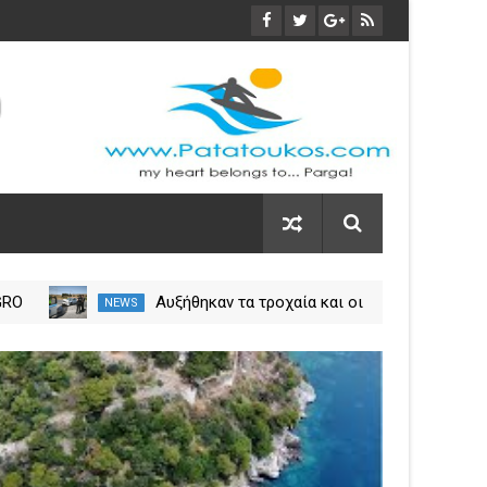
GRO
Αυξήθηκαν τα τροχαία και οι
NEWS
NEW
εις
νεκροί στην Ήπειρο τον Ιούλιο
η
– Πάνω από 5.500 παραβάσεις
03
Nov
2023