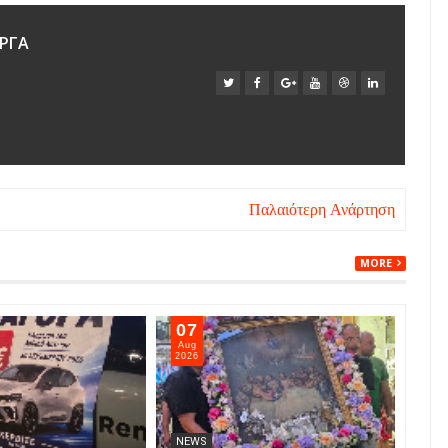
ΡΓΑ
Παλαιότερη Ανάρτηση
MORE
07
06
Aug
Aug
2026
202
NEWS
NE