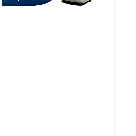
άργα τίμησε τη
Η Καινοτομία στα ταξίδια
αμόρφωση του Κυρίου
μόνο στο Skarpos Tours
Parga