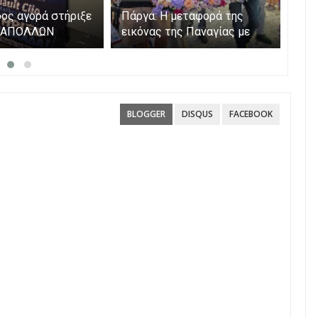
ος αγορά στήριξε
Πάργα: Η μεταφορά της
Η Π
α ΑΠΟΛΛΩΝ
εικόνας της Παναγίας με
Μετ
βάρκες στο νησάκι.
BLOGGER
DISQUS
FACEBOOK