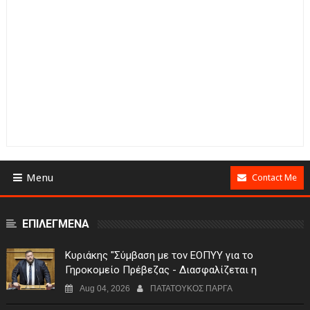
Menu
Contact Me
ΕΠΙΛΕΓΜΕΝΑ
Κυριάκης "Σύμβαση με τον ΕΟΠΥΥ για το
Γηροκομείο Πρέβεζας - Διασφαλίζεται η
χρηματοδότηση της λειτουργίας του"
Aug 04, 2026
ΠΑΤΑΤΟΥΚΟΣ ΠΑΡΓΑ