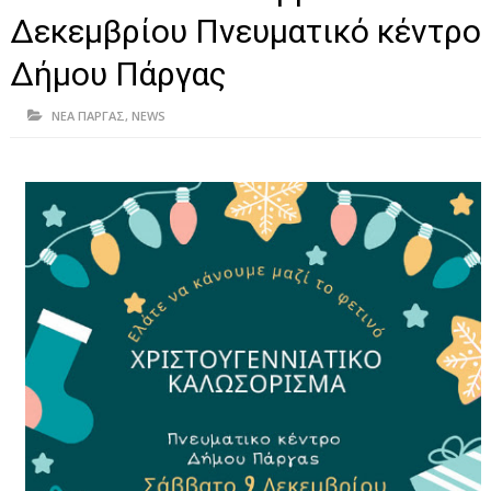
ΗΠΕΙΡΟΣ
Δεκεμβρίου Πνευματικό κέντρο
ΠΡΕΒΕΖΑ
Δήμου Πάργας
ΑΡΤΑ
ΝΕΑ ΠΑΡΓΑΣ
,
NEWS
ΙΩΑΝΝΙΝΑ
ΘΕΣΠΡΩΤΙΑ
ΙΟΝΙΑ ΝΗΣΙΑ
ΚΑΙ ΕΛΛΑΔΑ
ΥΓΕΙΑ-ΟΜΟΡΦΙΑ
ΠΟΛΙΤΙΣΜΟΣ
ΠΕΡΙΒΑΛΛΟΝ
ΤΕΧΝΟΛΟΓΙΑ
ΔΙΕΘΝΗ