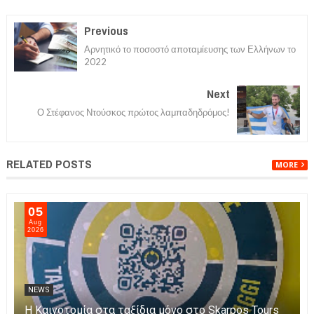
Previous
Αρνητικό το ποσοστό αποταμίευσης των Ελλήνων το
2022
Next
Ο Στέφανος Ντούσκος πρώτος λαμπαδηδρόμος!
RELATED POSTS
MORE
06
05
ug
Aug
026
2026
NEWS
EWS
Η Και