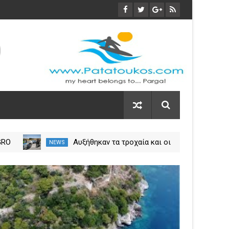
GRO
Αυξήθηκαν τα τροχαία και οι
NEWS
NEW
εις
νεκροί στην Ήπειρο τον Ιούλιο
η
– Πάνω από 5.500 παραβάσεις
03
Nov
2023