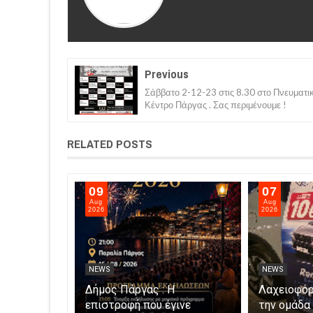
Previous
Σάββατο 2-12-23 στις 8.30 στο Πνευματι
Κέντρο Πάργας . Σας περιμένουμε !
RELATED POSTS
09
07
Aug
Aug
2026
2026
NEWS
NEWS
ρμα
Δήμος Πάργας : Η
Λαχειοφόρ
αγροτικές
επιστροφή που έγινε
την ομάδ