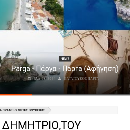
NEWS
Parga - Πάργα - Парга (Αφήγηση)
Mar 29, 2024
ΠΑΤΑΤΟΥΚΟΣ ΠΑΡΓΑ
ΛΑ ΓΡΆΦΕΙ Ο ΦΏΤΗΣ ΒΟΥΡΕΚΆΣ
Ο ΔΗΜΗΤΡΙΟ,ΤΟΥ