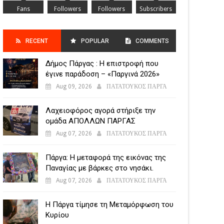
Fans
Followers
Followers
Subscribers
RECENT
POPULAR
COMMENTS
Δήμος Πάργας : Η επιστροφή που
POSTS
έγινε παράδοση – «Παργινά 2026»
Aug 09, 2026
ΠΑΤΑΤΟΥΚΟΣ ΠΑΡΓΑ
Λαχειοφόρος αγορά στήριξε την
ομάδα ΑΠΟΛΛΩΝ ΠΑΡΓΑΣ
Aug 07, 2026
ΠΑΤΑΤΟΥΚΟΣ ΠΑΡΓΑ
Πάργα: Η μεταφορά της εικόνας της
Παναγίας με βάρκες στο νησάκι.
Aug 07, 2026
ΠΑΤΑΤΟΥΚΟΣ ΠΑΡΓΑ
Η Πάργα τίμησε τη Μεταμόρφωση του
Κυρίου