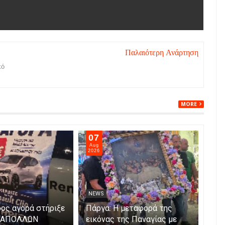
Παλαιότερη Ανάρτηση
κό
MORE
07
06
Aug
Aug
2026
202
NEWS
NE
ος αγορά στήριξε
Πάργα: Η μεταφορά της
Η Π
α ΑΠΟΛΛΩΝ
εικόνας της Παναγίας με
Μετ