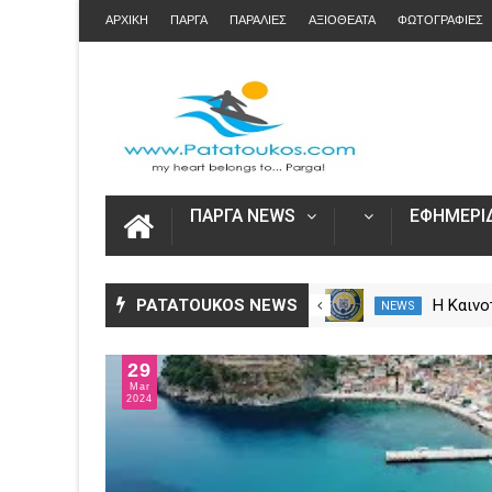
ΑΡΧΙΚΗ
ΠΑΡΓΑ
ΠΑΡΑΛΙΕΣ
ΑΞΙΟΘΕΑΤΑ
ΦΩΤΟΓΡΑΦΙΕΣ
ΠΑΡΓΑ NEWS
ΕΦΗΜΕΡΙΔ
Η Πάργα τίμησε τη
PATATOUKOS NEWS
Η Καινο
NEWS
NEWS
Μεταμόρφωση του Κυρίου
στο Ska
29
Mar
2024