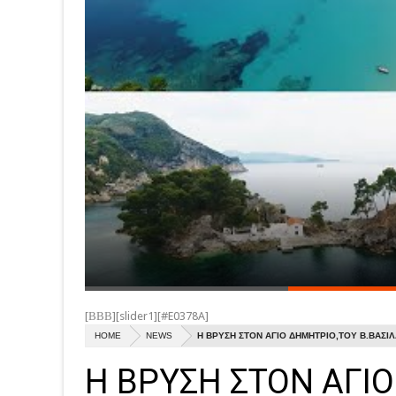
[ΒΒΒ][slider1][#E0378A]
HOME
NEWS
Η ΒΡΥΣΗ ΣΤΟΝ ΑΓΙΟ ΔΗΜΗΤΡΙΟ,ΤΟΥ Β.ΒΑΣΙ
Η ΒΡΥΣΗ ΣΤΟΝ ΑΓΙ