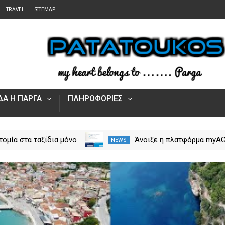
TRAVEL
SITEMAP
Α Η ΠΑΡΓΑ
ΠΛΗΡΟΦΟΡΙΕΣ
τομία στα ταξίδια μόνο
Άνοιξε η πλατφόρμα myA
NEWS
rpos Tours Parga
για τις αγροτικές ενισχύσ
2026 – Πώς υποβάλλεται 
Ενιαία Αίτηση Ενίσχυσης