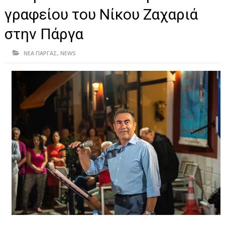
ΗΠΕΙΡΟΣ
γραφείου του Νίκου Ζαχαριά
ΠΡΕΒΕΖΑ
στην Πάργα
ΑΡΤΑ
ΝΕΑ ΠΑΡΓΑΣ
,
NEWS
ΙΩΑΝΝΙΝΑ
ΘΕΣΠΡΩΤΙΑ
ΙΟΝΙΑ ΝΗΣΙΑ
ΚΑΙ ΕΛΛΑΔΑ
ΥΓΕΙΑ-ΟΜΟΡΦΙΑ
ΠΟΛΙΤΙΣΜΟΣ
ΠΕΡΙΒΑΛΛΟΝ
ΤΕΧΝΟΛΟΓΙΑ
ΔΙΕΘΝΗ