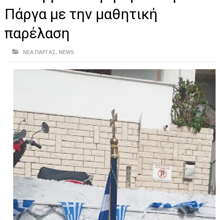
ΗΠΕΙΡΟΣ
Πάργα με την μαθητική
ΠΡΕΒΕΖΑ
παρέλαση
ΑΡΤΑ
ΝΕΑ ΠΑΡΓΑΣ
,
NEWS
ΙΩΑΝΝΙΝΑ
ΘΕΣΠΡΩΤΙΑ
ΙΟΝΙΑ ΝΗΣΙΑ
ΚΑΙ ΕΛΛΑΔΑ
ΥΓΕΙΑ-ΟΜΟΡΦΙΑ
ΠΟΛΙΤΙΣΜΟΣ
ΠΕΡΙΒΑΛΛΟΝ
ΤΕΧΝΟΛΟΓΙΑ
ΔΙΕΘΝΗ