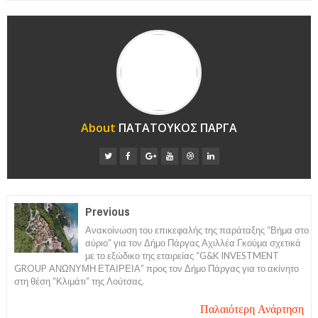
About
ΠΑΤΑΤΟΥΚΟΣ ΠΑΡΓΑ
Previous
Ανακοίνωση του επικεφαλής της παράταξης “Βήμα στο
αύριο” για τον Δήμο Πάργας Αχιλλέα Γκούμα σχετικά
με το εξώδικο της εταιρείας “G&K INVESTMENT
GROUP ΑΝΩΝΥΜΗ ΕΤΑΙΡΕΙΑ” προς τον Δήμο Πάργας για το ακίνητο
στη θέση “Κλιμάτι” της Λούτσας.
Παλαιότερη Ανάρτηση