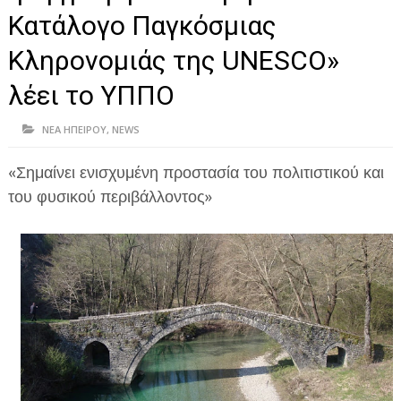
ΗΠΕΙΡΟΣ
Κατάλογο Παγκόσμιας
ΠΡΕΒΕΖΑ
Κληρονομιάς της UNESCO»
ΑΡΤΑ
λέει το ΥΠΠΟ
ΙΩΑΝΝΙΝΑ
ΝΕΑ ΗΠΕΙΡΟΥ
,
NEWS
ΘΕΣΠΡΩΤΙΑ
«Σημαίνει ενισχυμένη προστασία του πολιτιστικού και
ΙΟΝΙΑ ΝΗΣΙΑ
του φυσικού περιβάλλοντος»
ΚΑΙ ΕΛΛΑΔΑ
ΥΓΕΙΑ-ΟΜΟΡΦΙΑ
ΠΟΛΙΤΙΣΜΟΣ
ΠΕΡΙΒΑΛΛΟΝ
ΤΕΧΝΟΛΟΓΙΑ
ΔΙΕΘΝΗ