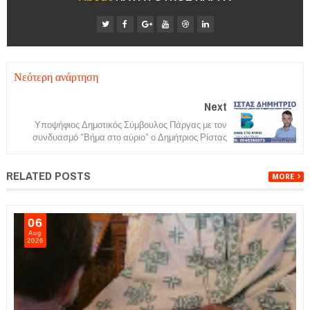
Νεότερη ανάρτηση
Next
Υποψήφιος Δημοτικός Σύμβουλος Πάργας με τον
συνδυασμό “Βήμα στο αύριο” ο Δημήτριος Ρίστας
RELATED POSTS
MORE
06
Aug
2026