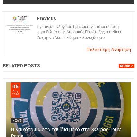
Previous
Εγκαίνια Εκλογικού Γραφείου και παρουσίαση
ψηφοδελτίου της Δημοτικής Παράταξης του Νίκου
Ζαχαριά «Νέο Ξεκίνημα – Συνεχίζουμε»
Παλαιότερη Ανάρτηση
RELATED POSTS
MORE
06
Aug
2026
NEWS
Η Πάργα τίμησε τη Μεταμόρφωση του Κυρίου