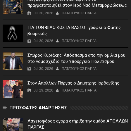
πραγματοποιηθεί στον Ιερό Ναό Μεταμορφώσεως
του Σωτήρος Σταυροχωρίου στης 5 Αυγούστου
Jul 30, 2026
ΠΑΤΑΤΟΥΚΟΣ ΠΑΡΓΑ
ΓIA TON ΦIΛO KΩΣTA BAΣΣO. ..γράφει ο Φώτης
βουρεκάς
Jul 30, 2026
ΠΑΤΑΤΟΥΚΟΣ ΠΑΡΓΑ
Σπύρος Κυριάκης: Απόσπασμα απο την ομιλία μου
στο νομοσχεδιο του Υπουργειο Πολιτισμου
Jul 30, 2026
ΠΑΤΑΤΟΥΚΟΣ ΠΑΡΓΑ
Στον Απόλλων Πάργας ο Δημήτρης Ιορδανίδης
Jul 29, 2026
ΠΑΤΑΤΟΥΚΟΣ ΠΑΡΓΑ
ΠΡΟΣΦΑΤΕΣ ΑΝΑΡΤΗΣΕΙΣ
Λαχειοφόρος αγορά στήριξε την ομάδα ΑΠΟΛΛΩΝ
ΠΑΡΓΑΣ