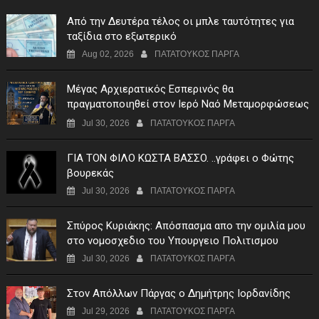
Από την Δευτέρα τέλος οι μπλε ταυτότητες για
ταξίδια στο εξωτερικό
Aug 02, 2026
ΠΑΤΑΤΟΥΚΟΣ ΠΑΡΓΑ
Μέγας Αρχιερατικός Εσπερινός θα
πραγματοποιηθεί στον Ιερό Ναό Μεταμορφώσεως
του Σωτήρος Σταυροχωρίου στης 5 Αυγούστου
Jul 30, 2026
ΠΑΤΑΤΟΥΚΟΣ ΠΑΡΓΑ
ΓIA TON ΦIΛO KΩΣTA BAΣΣO. ..γράφει ο Φώτης
βουρεκάς
Jul 30, 2026
ΠΑΤΑΤΟΥΚΟΣ ΠΑΡΓΑ
Σπύρος Κυριάκης: Απόσπασμα απο την ομιλία μου
στο νομοσχεδιο του Υπουργειο Πολιτισμου
Jul 30, 2026
ΠΑΤΑΤΟΥΚΟΣ ΠΑΡΓΑ
Στον Απόλλων Πάργας ο Δημήτρης Ιορδανίδης
Jul 29, 2026
ΠΑΤΑΤΟΥΚΟΣ ΠΑΡΓΑ