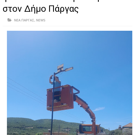
ΗΠΕΙΡΟΣ
στον Δήμο Πάργας
ΠΡΕΒΕΖΑ
ΝΕΑ ΠΑΡΓΑΣ
,
NEWS
ΑΡΤΑ
ΙΩΑΝΝΙΝΑ
ΘΕΣΠΡΩΤΙΑ
ΙΟΝΙΑ ΝΗΣΙΑ
ΚΑΙ ΕΛΛΑΔΑ
ΥΓΕΙΑ-ΟΜΟΡΦΙΑ
ΠΟΛΙΤΙΣΜΟΣ
ΠΕΡΙΒΑΛΛΟΝ
ΤΕΧΝΟΛΟΓΙΑ
ΔΙΕΘΝΗ