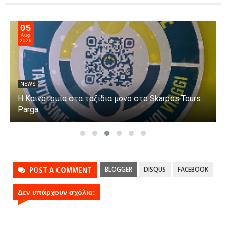
05
Aug
2026
NEWS
Η Καινοτομία στα ταξίδια μόνο στο Skarpos Tours
Parga
BLOGGER
DISQUS
FACEBOOK
POST A COMMENT
Δεν υπάρχουν σχόλια: