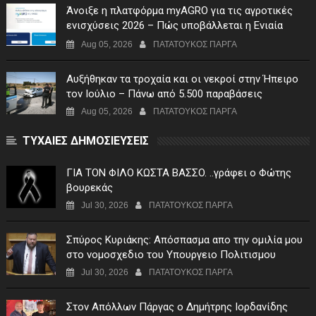
Άνοιξε η πλατφόρμα myAGRO για τις αγροτικές
ενισχύσεις 2026 – Πώς υποβάλλεται η Ενιαία
Αίτηση Ενίσχυσης
Aug 05, 2026
ΠΑΤΑΤΟΥΚΟΣ ΠΑΡΓΑ
Αυξήθηκαν τα τροχαία και οι νεκροί στην Ήπειρο
τον Ιούλιο – Πάνω από 5.500 παραβάσεις
Aug 05, 2026
ΠΑΤΑΤΟΥΚΟΣ ΠΑΡΓΑ
ΤΥΧΑΙΕΣ ΔΗΜΟΣΙΕΥΣΕΙΣ
ΓIA TON ΦIΛO KΩΣTA BAΣΣO. ..γράφει ο Φώτης
βουρεκάς
Jul 30, 2026
ΠΑΤΑΤΟΥΚΟΣ ΠΑΡΓΑ
Σπύρος Κυριάκης: Απόσπασμα απο την ομιλία μου
στο νομοσχεδιο του Υπουργειο Πολιτισμου
Jul 30, 2026
ΠΑΤΑΤΟΥΚΟΣ ΠΑΡΓΑ
Στον Απόλλων Πάργας ο Δημήτρης Ιορδανίδης