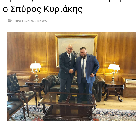
ΗΠΕΙΡΟΣ
ο Σπύρος Κυριάκης
ΠΡΕΒΕΖΑ
ΝΕΑ ΠΑΡΓΑΣ
,
NEWS
ΑΡΤΑ
ΙΩΑΝΝΙΝΑ
ΘΕΣΠΡΩΤΙΑ
ΙΟΝΙΑ ΝΗΣΙΑ
ΚΑΙ ΕΛΛΑΔΑ
ΥΓΕΙΑ-ΟΜΟΡΦΙΑ
ΠΟΛΙΤΙΣΜΟΣ
ΠΕΡΙΒΑΛΛΟΝ
ΤΕΧΝΟΛΟΓΙΑ
ΔΙΕΘΝΗ