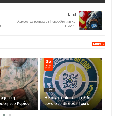
Next
Αξίζουν τα εύσημα σε Πυροσβεστική και
υ
ΕΜΑΚ..
MORE
05
05
Aug
Aug
2026
202
NEWS
NE
ίμησε τη
Η Καινοτομία στα ταξίδια
Άνο
ωση του Κυρίου
μόνο στο Skarpos Tours
myA
Parga
ενι
υπο