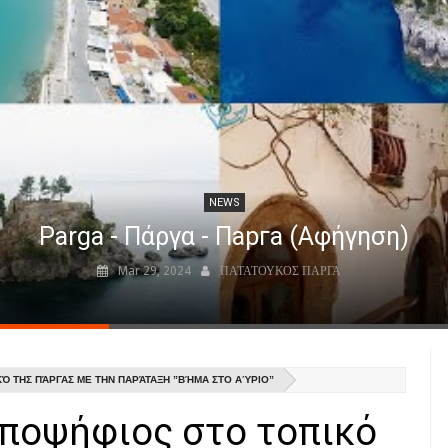
NEWS
Parga - Πάργα - Парга (Αφήγηση)
Mar 29, 2024
ΠΑΤΑΤΟΥΚΟΣ ΠΑΡΓΑ
ΚΌ ΤΗΣ ΠΆΡΓΑΣ ΜΕ ΤΗΝ ΠΑΡΆΤΑΞΗ ”ΒΉΜΑ ΣΤΟ ΑΎΡΙΟ”
υποψήφιος στο τοπικό