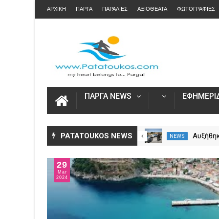
ΑΡΧΙΚΗ
ΠΑΡΓΑ
ΠΑΡΑΛΙΕΣ
ΑΞΙΟΘΕΑΤΑ
ΦΩΤΟΓΡΑΦΙΕΣ
ΠΑΡΓΑ NEWS
ΕΦΗΜΕΡΙΔ
Άνοιξε η πλατφόρμα myAGRO
PATATOUKOS NEWS
Αυξήθηκ
NEWS
NEWS
για τις αγροτικές ενισχύσεις
νεκροί 
2026 – Πώς υποβάλλεται η
– Πάνω 
29
Ενιαία Αίτηση Ενίσχυσης
Mar
2024