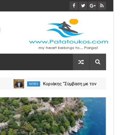
α
Κυριάκης "Σύμβαση με τον
NEWS
NEW
ση
ΕΟΠΥΥ για το Γηροκομείο
Πρέβεζας - Διασφαλίζεται η
03
χρηματοδότηση της
Nov
λειτουργίας του"
2023