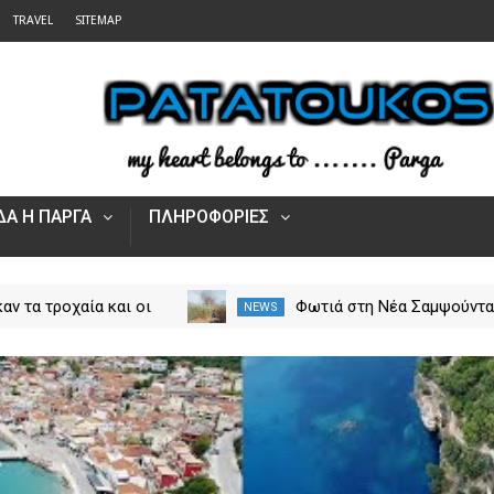
TRAVEL
SITEMAP
Α Η ΠΑΡΓΑ
ΠΛΗΡΟΦΟΡΙΕΣ
αν τα τροχαία και οι
Φωτιά στη Νέα Σαμψούντ
NEWS
στην Ήπειρο τον Ιούλιο
Πρέβεζας – Στην κατάσβε
από 5.500 παραβάσεις
επίγειες και εναέριες
δυνάμεις