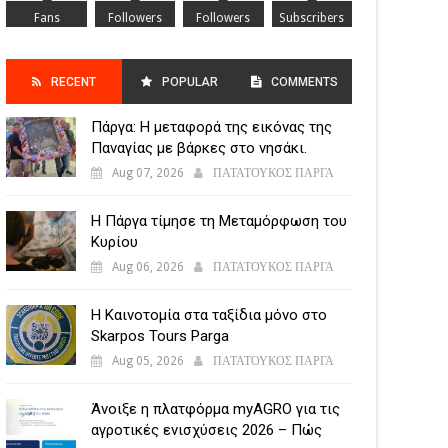
Fans
Followers
Followers
Subscribers
RECENT
POPULAR
COMMENTS
Πάργα: Η μεταφορά της εικόνας της
POSTS
Παναγίας με βάρκες στο νησάκι.
Aug 07, 2026
ΠΑΤΑΤΟΥΚΟΣ ΠΑΡΓΑ
Η Πάργα τίμησε τη Μεταμόρφωση του
Κυρίου
Aug 06, 2026
ΠΑΤΑΤΟΥΚΟΣ ΠΑΡΓΑ
Η Καινοτομία στα ταξίδια μόνο στο
Skarpos Tours Parga
Aug 05, 2026
ΠΑΤΑΤΟΥΚΟΣ ΠΑΡΓΑ
Άνοιξε η πλατφόρμα myAGRO για τις
αγροτικές ενισχύσεις 2026 – Πώς