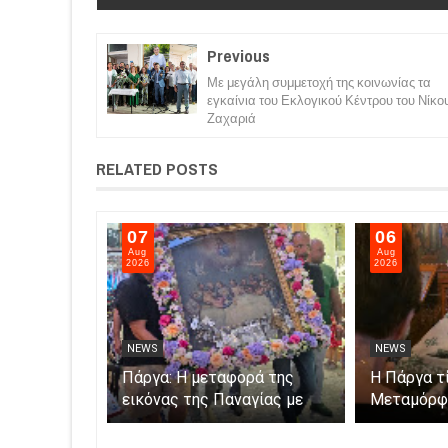
Previous
Με μεγάλη συμμετοχή της κοινωνίας τα
εγκαίνια του Εκλογικού Κέντρου του Νίκο
Ζαχαριά
RELATED POSTS
07
06
Aug
Aug
2026
2026
NEWS
NEWS
Σαμψούντα
Πάργα: Η μεταφορά της
Η Πάργα τ
εικόνας της Παναγίας με
Μεταμόρφ
ες και
βάρκες στο νησάκι.
ς