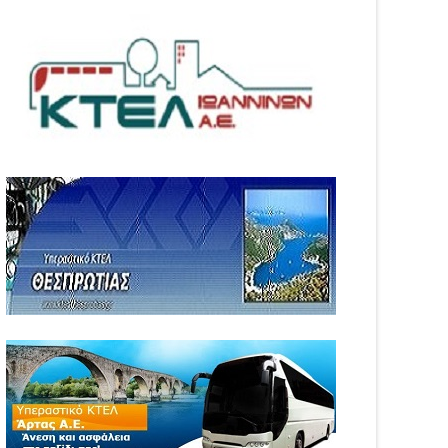
05
Aug
6
2026
WS
NEWS
ιξε η πλατφόρμα
Αυξήθηκαν τα τροχαία και οι
GRO για τις αγροτικές
νεκροί στην Ήπειρο τον
σχύσεις 2026 – Πώς
Ιούλιο – Πάνω από 5.500
βάλλεται η Ενιαία
παραβάσεις