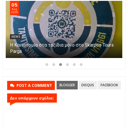
05
Aug
2026
NEWS
Η Καινοτομία στα ταξίδια μόνο στο Skarpos Tours
Parga
BLOGGER
DISQUS
FACEBOOK
POST A COMMENT
Δεν υπάρχουν σχόλια: