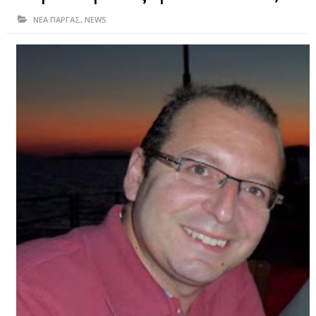
ΗΠΕΙΡΟΣ
ΝΕΑ ΠΑΡΓΑΣ
,
NEWS
ΠΡΕΒΕΖΑ
ΑΡΤΑ
ΙΩΑΝΝΙΝΑ
ΘΕΣΠΡΩΤΙΑ
ΙΟΝΙΑ ΝΗΣΙΑ
ΚΑΙ ΕΛΛΑΔΑ
ΥΓΕΙΑ-ΟΜΟΡΦΙΑ
ΠΟΛΙΤΙΣΜΟΣ
ΠΕΡΙΒΑΛΛΟΝ
ΤΕΧΝΟΛΟΓΙΑ
ΔΙΕΘΝΗ