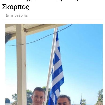
ΗΠΕΙΡΟΣ
Σκάρπος
ΠΡΕΒΕΖΑ
ΠΡΟΣΦΟΡΕΣ
ΑΡΤΑ
ΙΩΑΝΝΙΝΑ
ΘΕΣΠΡΩΤΙΑ
ΙΟΝΙΑ ΝΗΣΙΑ
ΚΑΙ ΕΛΛΑΔΑ
ΥΓΕΙΑ-ΟΜΟΡΦΙΑ
ΠΟΛΙΤΙΣΜΟΣ
ΠΕΡΙΒΑΛΛΟΝ
ΤΕΧΝΟΛΟΓΙΑ
ΔΙΕΘΝΗ