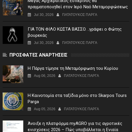
Μέγας Αρχιερατικός Εσπερινός θα
πραγματοποιηθεί στον Ιερό Ναό Μεταμορφώσεως
του Σωτήρος Σταυροχωρίου στης 5 Αυγούστου
Jul 30, 2026
ΠΑΤΑΤΟΥΚΟΣ ΠΑΡΓΑ
ΓIA TON ΦIΛO KΩΣTA BAΣΣO. ..γράφει ο Φώτης
βουρεκάς
Jul 30, 2026
ΠΑΤΑΤΟΥΚΟΣ ΠΑΡΓΑ
ΠΡΟΣΦΑΤΕΣ ΑΝΑΡΤΗΣΕΙΣ
Η Πάργα τίμησε τη Μεταμόρφωση του Κυρίου
Aug 06, 2026
ΠΑΤΑΤΟΥΚΟΣ ΠΑΡΓΑ
Η Καινοτομία στα ταξίδια μόνο στο Skarpos Tours
Parga
Aug 05, 2026
ΠΑΤΑΤΟΥΚΟΣ ΠΑΡΓΑ
Άνοιξε η πλατφόρμα myAGRO για τις αγροτικές
ενισχύσεις 2026 – Πώς υποβάλλεται η Ενιαία