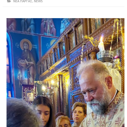
ΝΕΑ ΠΑΡΓΑΣ
,
NEWS
ΗΠΕΙΡΟΣ
ΠΡΕΒΕΖΑ
ΑΡΤΑ
ΙΩΑΝΝΙΝΑ
ΘΕΣΠΡΩΤΙΑ
ΙΟΝΙΑ ΝΗΣΙΑ
ΚΑΙ ΕΛΛΑΔΑ
ΥΓΕΙΑ-ΟΜΟΡΦΙΑ
ΠΟΛΙΤΙΣΜΟΣ
ΠΕΡΙΒΑΛΛΟΝ
ΤΕΧΝΟΛΟΓΙΑ
ΔΙΕΘΝΗ