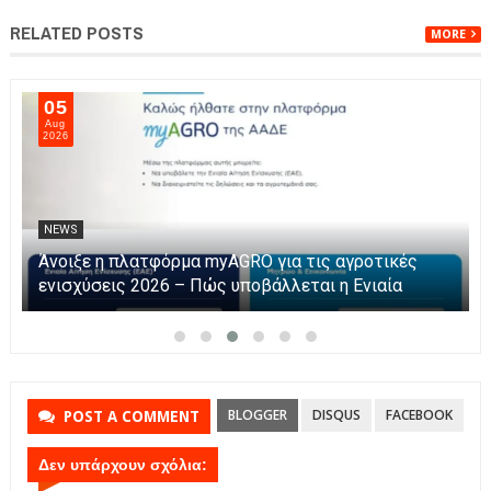
RELATED POSTS
MORE
05
Aug
2026
NEWS
Άνοιξε η πλατφόρμα myAGRO για τις αγροτικές
ενισχύσεις 2026 – Πώς υποβάλλεται η Ενιαία
Αίτηση Ενίσχυσης
BLOGGER
DISQUS
FACEBOOK
POST A COMMENT
Δεν υπάρχουν σχόλια: