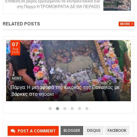
Επίθεση σε βάρος εργαζόμενου σε κεντρικό beach bar
στη Πάργα Η ΤΡΟΜΟΚΡΑΤΙΑ ΔΕ ΘΑ ΠΕΡΑΣΕΙ
RELATED POSTS
MORE
07
Aug
2026
NEWS
ΠΟΛΛΩΝ
Πάργα: Η μεταφορά της εικόνας της Παναγίας μ
βάρκες στο νησάκι.
BLOGGER
DISQUS
FACEBOOK
POST A COMMENT