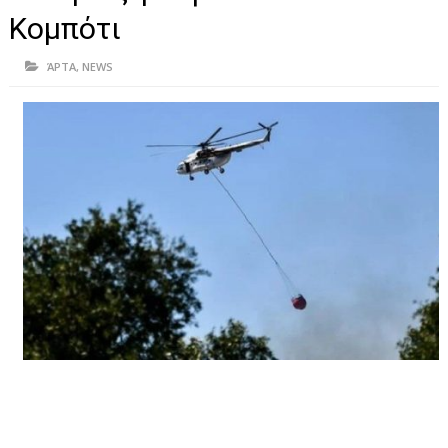
ΗΠΕΙΡΟΣ
Κομπότι
ΠΡΕΒΕΖΑ
ΆΡΤΑ
,
NEWS
ΑΡΤΑ
ΙΩΑΝΝΙΝΑ
ΘΕΣΠΡΩΤΙΑ
ΙΟΝΙΑ ΝΗΣΙΑ
ΚΑΙ ΕΛΛΑΔΑ
ΥΓΕΙΑ-ΟΜΟΡΦΙΑ
ΠΟΛΙΤΙΣΜΟΣ
ΠΕΡΙΒΑΛΛΟΝ
ΤΕΧΝΟΛΟΓΙΑ
ΔΙΕΘΝΗ