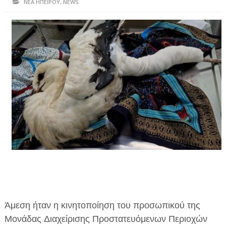
ΝΕΑ ΗΠΕΙΡΟΥ
,
NEWS
ΗΠΕΙΡΟΣ
ΠΡΕΒΕΖΑ
ΑΡΤΑ
ΙΩΑΝΝΙΝΑ
ΘΕΣΠΡΩΤΙΑ
ΙΟΝΙΑ ΝΗΣΙΑ
ΚΑΙ ΕΛΛΑΔΑ
ΥΓΕΙΑ-ΟΜΟΡΦΙΑ
ΠΟΛΙΤΙΣΜΟΣ
ΠΕΡΙΒΑΛΛΟΝ
Άμεση ήταν η κινητοποίηση του προσωπικού της
ΤΕΧΝΟΛΟΓΙΑ
Μονάδας Διαχείρισης Προστατευόμενων Περιοχών
ΔΙΕΘΝΗ