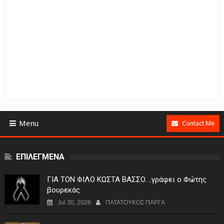
Menu
Contact Me
ΕΠΙΛΕΓΜΕΝΑ
ΓIA TON ΦIΛO KΩΣTA BAΣΣO. ..γράφει ο Φώτης
βουρεκάς
Jul 30, 2026
ΠΑΤΑΤΟΥΚΟΣ ΠΑΡΓΑ