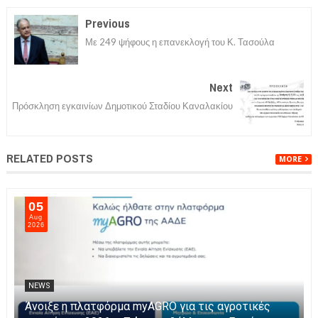
Previous
Με 249 ψήφους η επανεκλογή του Κ. Τασούλα
Next
Πρόσκληση εγκαινίων Δημοτικού Σταδίου Καναλακίου
RELATED POSTS
MORE
05
Aug
2026
NEWS
Η Καινοτομία στα ταξίδια μόνο στο Skarpos Tours