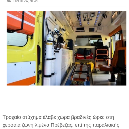
ΠΡΈΒΕΖΑ
,
NEWS
ΗΠΕΙΡΟΣ
ΠΡΕΒΕΖΑ
ΑΡΤΑ
ΙΩΑΝΝΙΝΑ
ΘΕΣΠΡΩΤΙΑ
ΙΟΝΙΑ ΝΗΣΙΑ
ΚΑΙ ΕΛΛΑΔΑ
ΥΓΕΙΑ-ΟΜΟΡΦΙΑ
ΠΟΛΙΤΙΣΜΟΣ
ΠΕΡΙΒΑΛΛΟΝ
Τροχαίο ατύχημα έλαβε χώρα βραδινές ώρες στη
ΤΕΧΝΟΛΟΓΙΑ
χερσαία ζώνη λιμένα Πρέβεζας, επί της παραλιακής
ΔΙΕΘΝΗ