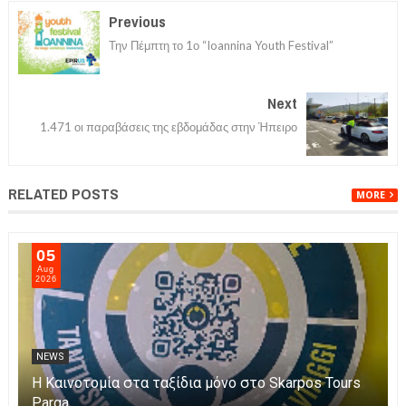
Previous
Την Πέμπτη το 1ο “Ioannina Youth Festival”
Next
1.471 οι παραβάσεις της εβδομάδας στην Ήπειρο
RELATED POSTS
MORE
05
Aug
2026
NEWS
Η Καινοτομία στα ταξίδια μόνο στο Skarpos Tours
Parga