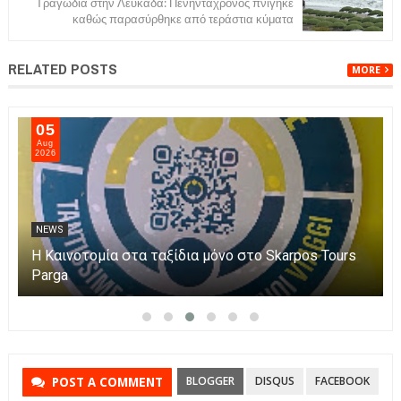
Τραγωδία στην Λευκάδα: Πενηντάχρονος πνίγηκε
καθώς παρασύρθηκε από τεράστια κύματα
RELATED POSTS
MORE
05
Aug
2026
NEWS
Η Καινοτομία στα ταξίδια μόνο στο Skarpos Tours
Parga
BLOGGER
DISQUS
FACEBOOK
POST A COMMENT