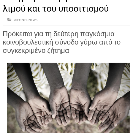
ΗΠΕΙΡΟΣ
λιμού και του υποσιτισμού
ΠΡΕΒΕΖΑ
ΔΙΕΘΝΉ
,
NEWS
ΑΡΤΑ
Πρόκειται για τη δεύτερη παγκόσμια
ΙΩΑΝΝΙΝΑ
κοινοβουλευτική σύνοδο γύρω από το
ΘΕΣΠΡΩΤΙΑ
συγκεκριμένο ζήτημα
ΙΟΝΙΑ ΝΗΣΙΑ
ΚΑΙ ΕΛΛΑΔΑ
ΥΓΕΙΑ-ΟΜΟΡΦΙΑ
ΠΟΛΙΤΙΣΜΟΣ
ΠΕΡΙΒΑΛΛΟΝ
ΤΕΧΝΟΛΟΓΙΑ
ΔΙΕΘΝΗ