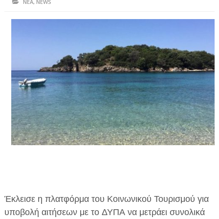
ΝΕΑ
,
NEWS
ΗΠΕΙΡΟΣ
ΠΡΕΒΕΖΑ
ΑΡΤΑ
ΙΩΑΝΝΙΝΑ
ΘΕΣΠΡΩΤΙΑ
ΙΟΝΙΑ ΝΗΣΙΑ
ΚΑΙ ΕΛΛΑΔΑ
ΥΓΕΙΑ-ΟΜΟΡΦΙΑ
ΠΟΛΙΤΙΣΜΟΣ
ΠΕΡΙΒΑΛΛΟΝ
Έκλεισε η πλατφόρμα του Κοινωνικού Τουρισμού για
ΤΕΧΝΟΛΟΓΙΑ
υποβολή αιτήσεων με το ΔΥΠΑ να μετράει συνολικά
ΔΙΕΘΝΗ