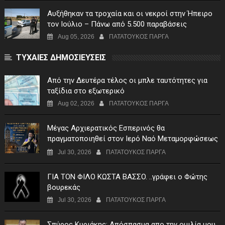
Αυξήθηκαν τα τροχαία και οι νεκροί στην Ήπειρο
τον Ιούλιο – Πάνω από 5.500 παραβάσεις
Aug 05, 2026
ΠΑΤΑΤΟΥΚΟΣ ΠΑΡΓΑ
ΤΥΧΑΙΕΣ ΔΗΜΟΣΙΕΥΣΕΙΣ
Από την Δευτέρα τέλος οι μπλε ταυτότητες για
ταξίδια στο εξωτερικό
Aug 02, 2026
ΠΑΤΑΤΟΥΚΟΣ ΠΑΡΓΑ
Μέγας Αρχιερατικός Εσπερινός θα
πραγματοποιηθεί στον Ιερό Ναό Μεταμορφώσεως
του Σωτήρος Σταυροχωρίου στης 5 Αυγούστου
Jul 30, 2026
ΠΑΤΑΤΟΥΚΟΣ ΠΑΡΓΑ
ΓIA TON ΦIΛO KΩΣTA BAΣΣO. ..γράφει ο Φώτης
βουρεκάς
Jul 30, 2026
ΠΑΤΑΤΟΥΚΟΣ ΠΑΡΓΑ
Σπύρος Κυριάκης: Απόσπασμα απο την ομιλία μου