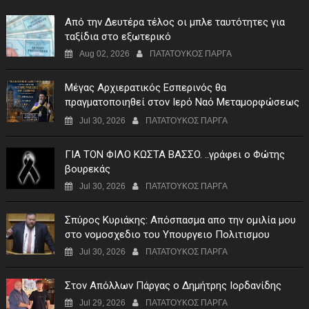
Από την Δευτέρα τέλος οι μπλε ταυτότητες για
ταξίδια στο εξωτερικό
Aug 02, 2026
ΠΑΤΑΤΟΥΚΟΣ ΠΑΡΓΑ
Μέγας Αρχιερατικός Εσπερινός θα
πραγματοποιηθεί στον Ιερό Ναό Μεταμορφώσεως
του Σωτήρος Σταυροχωρίου στης 5 Αυγούστου
Jul 30, 2026
ΠΑΤΑΤΟΥΚΟΣ ΠΑΡΓΑ
ΓIA TON ΦIΛO KΩΣTA BAΣΣO. ..γράφει ο Φώτης
βουρεκάς
Jul 30, 2026
ΠΑΤΑΤΟΥΚΟΣ ΠΑΡΓΑ
Σπύρος Κυριάκης: Απόσπασμα απο την ομιλία μου
στο νομοσχεδιο του Υπουργειο Πολιτισμου
Jul 30, 2026
ΠΑΤΑΤΟΥΚΟΣ ΠΑΡΓΑ
Στον Απόλλων Πάργας ο Δημήτρης Ιορδανίδης
Jul 29, 2026
ΠΑΤΑΤΟΥΚΟΣ ΠΑΡΓΑ