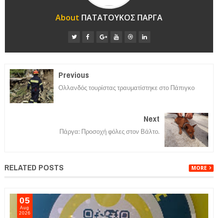
About
ΠΑΤΑΤΟΥΚΟΣ ΠΑΡΓΑ
Previous
Ολλανδός τουρίστας τραυματίστηκε στο Πάπιγκο
Next
Πάργα: Προσοχή φόλες στον Βάλτο.
RELATED POSTS
MORE
05
Aug
2026