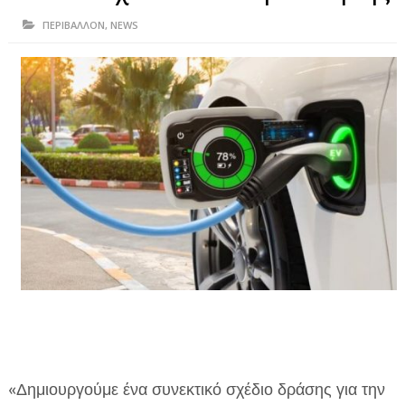
ΗΠΕΙΡΟΣ
ΠΕΡΙΒΑΛΛΟΝ
,
NEWS
ΠΡΕΒΕΖΑ
ΑΡΤΑ
ΙΩΑΝΝΙΝΑ
ΘΕΣΠΡΩΤΙΑ
ΙΟΝΙΑ ΝΗΣΙΑ
ΚΑΙ ΕΛΛΑΔΑ
ΥΓΕΙΑ-ΟΜΟΡΦΙΑ
ΠΟΛΙΤΙΣΜΟΣ
ΠΕΡΙΒΑΛΛΟΝ
ΤΕΧΝΟΛΟΓΙΑ
«Δημιουργούμε ένα συνεκτικό σχέδιο δράσης για την
ΔΙΕΘΝΗ