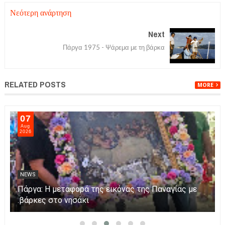
Νεότερη ανάρτηση
Next
Πάργα 1975 - Ψάρεμα με τη βάρκα
RELATED POSTS
MORE
07
Aug
2026
NEWS
Πάργα: Η μεταφορά της εικόνας της Παναγίας με
βάρκες στο νησάκι.