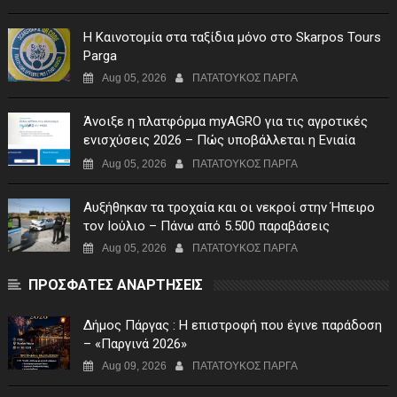
Η Καινοτομία στα ταξίδια μόνο στο Skarpos Tours
Parga
Aug 05, 2026
ΠΑΤΑΤΟΥΚΟΣ ΠΑΡΓΑ
Άνοιξε η πλατφόρμα myAGRO για τις αγροτικές
ενισχύσεις 2026 – Πώς υποβάλλεται η Ενιαία
Αίτηση Ενίσχυσης
Aug 05, 2026
ΠΑΤΑΤΟΥΚΟΣ ΠΑΡΓΑ
Αυξήθηκαν τα τροχαία και οι νεκροί στην Ήπειρο
τον Ιούλιο – Πάνω από 5.500 παραβάσεις
Aug 05, 2026
ΠΑΤΑΤΟΥΚΟΣ ΠΑΡΓΑ
ΠΡΟΣΦΑΤΕΣ ΑΝΑΡΤΗΣΕΙΣ
Δήμος Πάργας : Η επιστροφή που έγινε παράδοση
– «Παργινά 2026»
Aug 09, 2026
ΠΑΤΑΤΟΥΚΟΣ ΠΑΡΓΑ