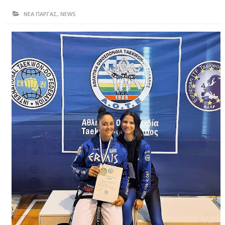
ΗΠΕΙΡΟΣ
ΝΕΑ ΠΑΡΓΑΣ
,
NEWS
ΠΡΕΒΕΖΑ
ΑΡΤΑ
ΙΩΑΝΝΙΝΑ
ΘΕΣΠΡΩΤΙΑ
ΙΟΝΙΑ ΝΗΣΙΑ
ΚΑΙ ΕΛΛΑΔΑ
ΥΓΕΙΑ-ΟΜΟΡΦΙΑ
ΠΟΛΙΤΙΣΜΟΣ
ΠΕΡΙΒΑΛΛΟΝ
ΤΕΧΝΟΛΟΓΙΑ
ΔΙΕΘΝΗ