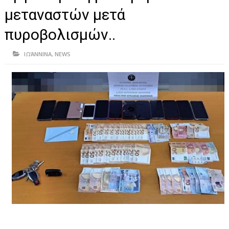
ΗΠΕΙΡΟΣ
μεταναστών μετά
ΠΡΕΒΕΖΑ
πυροβολισμών..
ΑΡΤΑ
ΙΩΆΝΝΙΝΑ
,
NEWS
ΙΩΑΝΝΙΝΑ
ΘΕΣΠΡΩΤΙΑ
ΙΟΝΙΑ ΝΗΣΙΑ
ΚΑΙ ΕΛΛΑΔΑ
ΥΓΕΙΑ-ΟΜΟΡΦΙΑ
ΠΟΛΙΤΙΣΜΟΣ
ΠΕΡΙΒΑΛΛΟΝ
ΤΕΧΝΟΛΟΓΙΑ
ΔΙΕΘΝΗ