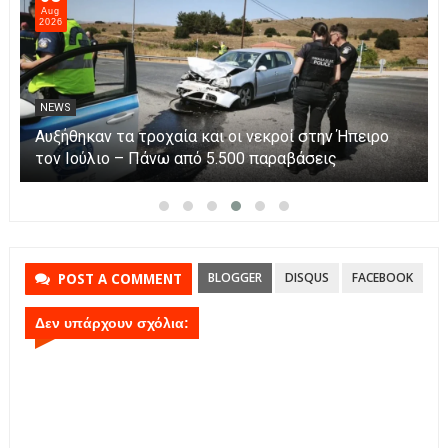
Aug
2026
NEWS
Άνοιξε η πλατφόρμα myAGRO για τις αγροτικές
ενισχύσεις 2026 – Πώς υποβάλλεται η Ενιαία
Αίτηση Ενίσχυσης
BLOGGER
DISQUS
FACEBOOK
POST A COMMENT
Δεν υπάρχουν σχόλια: