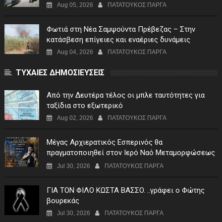
Aug 05, 2026
ΠΑΤΑΤΟΥΚΟΣ ΠΑΡΓΑ
Φωτιά στη Νέα Σαμψούντα Πρέβεζας – Στην
κατάσβεση επίγειες και εναέριες δυνάμεις
Aug 04, 2026
ΠΑΤΑΤΟΥΚΟΣ ΠΑΡΓΑ
ΤΥΧΑΙΕΣ ΔΗΜΟΣΙΕΥΣΕΙΣ
Από την Δευτέρα τέλος οι μπλε ταυτότητες για
ταξίδια στο εξωτερικό
Aug 02, 2026
ΠΑΤΑΤΟΥΚΟΣ ΠΑΡΓΑ
Μέγας Αρχιερατικός Εσπερινός θα
πραγματοποιηθεί στον Ιερό Ναό Μεταμορφώσεως
του Σωτήρος Σταυροχωρίου στης 5 Αυγούστου
Jul 30, 2026
ΠΑΤΑΤΟΥΚΟΣ ΠΑΡΓΑ
ΓIA TON ΦIΛO KΩΣTA BAΣΣO. ..γράφει ο Φώτης
βουρεκάς
Jul 30, 2026
ΠΑΤΑΤΟΥΚΟΣ ΠΑΡΓΑ