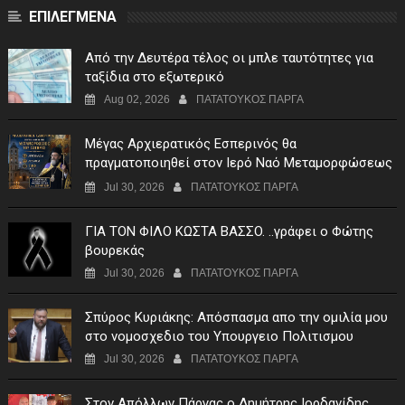
ΕΠΙΛΕΓΜΕΝΑ
Από την Δευτέρα τέλος οι μπλε ταυτότητες για
ταξίδια στο εξωτερικό
Aug 02, 2026
ΠΑΤΑΤΟΥΚΟΣ ΠΑΡΓΑ
Μέγας Αρχιερατικός Εσπερινός θα
πραγματοποιηθεί στον Ιερό Ναό Μεταμορφώσεως
του Σωτήρος Σταυροχωρίου στης 5 Αυγούστου
Jul 30, 2026
ΠΑΤΑΤΟΥΚΟΣ ΠΑΡΓΑ
ΓIA TON ΦIΛO KΩΣTA BAΣΣO. ..γράφει ο Φώτης
βουρεκάς
Jul 30, 2026
ΠΑΤΑΤΟΥΚΟΣ ΠΑΡΓΑ
Σπύρος Κυριάκης: Απόσπασμα απο την ομιλία μου
στο νομοσχεδιο του Υπουργειο Πολιτισμου
Jul 30, 2026
ΠΑΤΑΤΟΥΚΟΣ ΠΑΡΓΑ
Στον Απόλλων Πάργας ο Δημήτρης Ιορδανίδης