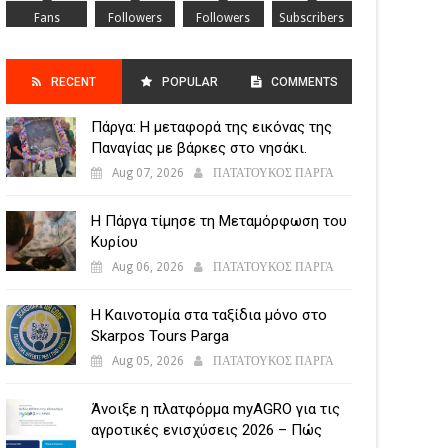
Fans
Followers
Followers
Subscribers
RECENT
POPULAR
COMMENTS
Πάργα: Η μεταφορά της εικόνας της
POSTS
Παναγίας με βάρκες στο νησάκι.
Aug 07, 2026
ΠΑΤΑΤΟΥΚΟΣ ΠΑΡΓΑ
Η Πάργα τίμησε τη Μεταμόρφωση του
Κυρίου
Aug 06, 2026
ΠΑΤΑΤΟΥΚΟΣ ΠΑΡΓΑ
Η Καινοτομία στα ταξίδια μόνο στο
Skarpos Tours Parga
Aug 05, 2026
ΠΑΤΑΤΟΥΚΟΣ ΠΑΡΓΑ
Άνοιξε η πλατφόρμα myAGRO για τις
αγροτικές ενισχύσεις 2026 – Πώς