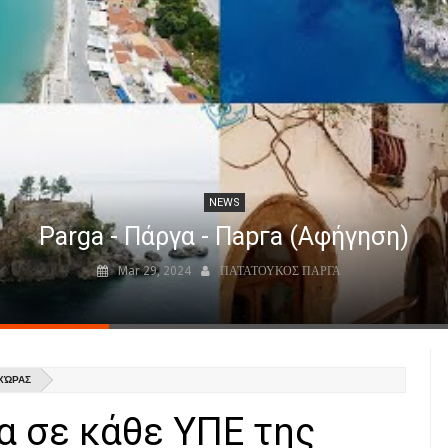
NEWS
Parga - Πάργα - Парга (Αφήγηση)
Mar 29, 2024
ΠΑΤΑΤΟΥΚΟΣ ΠΑΡΓΑ
ΧΏΡΑΣ
α σε κάθε ΥΠΕ της