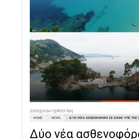
[ΒΒΒ][slider1][#E0378A]
HOME
NEWS
ΔΎΟ ΝΈΑ ΑΣΘΕΝΟΦΌΡΑ ΣΕ ΚΆΘΕ ΥΠΕ ΤΗΣ 
Δύο νέα ασθενοφόρ