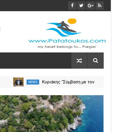
α
Κυριάκης "Σύμβαση με τον
NEWS
NEW
ση
ΕΟΠΥΥ για το Γηροκομείο
Πρέβεζας - Διασφαλίζεται η
03
χρηματοδότηση της
Nov
λειτουργίας του"
2023