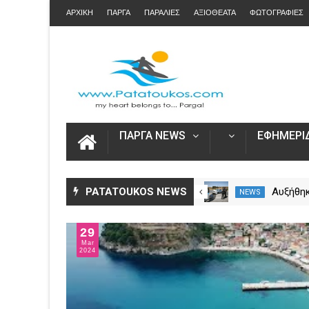
ΑΡΧΙΚΗ
ΠΑΡΓΑ
ΠΑΡΑΛΙΕΣ
ΑΞΙΟΘΕΑΤΑ
ΦΩΤΟΓΡΑΦΙΕΣ
ΠΑΡΓΑ NEWS
ΕΦΗΜΕΡΙΔ
Άνοιξε η πλατφόρμα myAGRO
PATATOUKOS NEWS
Αυξήθηκ
NEWS
NEWS
για τις αγροτικές ενισχύσεις
νεκροί 
2026 – Πώς υποβάλλεται η
– Πάνω 
29
Ενιαία Αίτηση Ενίσχυσης
Mar
2024