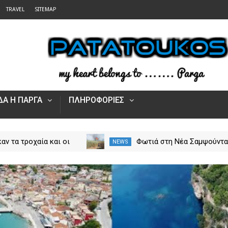
TRAVEL
SITEMAP
Α Η ΠΑΡΓΑ
ΠΛΗΡΟΦΟΡΙΕΣ
αν τα τροχαία και οι
Φωτιά στη Νέα Σαμψούντ
NEWS
στην Ήπειρο τον Ιούλιο
Πρέβεζας – Στην κατάσβε
από 5.500 παραβάσεις
επίγειες και εναέριες
δυνάμεις