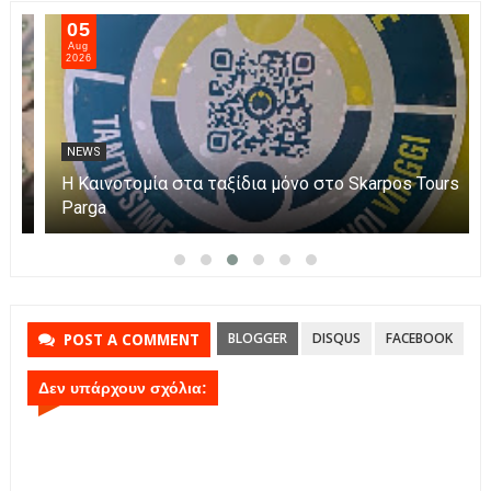
06
Aug
2026
NEWS
Η Πάργα τίμησε τη Μεταμόρφωση του Κυρίου
BLOGGER
DISQUS
FACEBOOK
POST A COMMENT
Δεν υπάρχουν σχόλια: