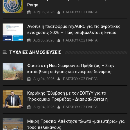
Parga
Aug 05, 2026
ΠΑΤΑΤΟΥΚΟΣ ΠΑΡΓΑ
Άνοιξε η πλατφόρμα myAGRO για τις αγροτικές
ενισχύσεις 2026 – Πώς υποβάλλεται η Ενιαία
Αίτηση Ενίσχυσης
Aug 05, 2026
ΠΑΤΑΤΟΥΚΟΣ ΠΑΡΓΑ
ΤΥΧΑΙΕΣ ΔΗΜΟΣΙΕΥΣΕΙΣ
Φωτιά στη Νέα Σαμψούντα Πρέβεζας – Στην
κατάσβεση επίγειες και εναέριες δυνάμεις
Aug 04, 2026
ΠΑΤΑΤΟΥΚΟΣ ΠΑΡΓΑ
Κυριάκης "Σύμβαση με τον ΕΟΠΥΥ για το
Γηροκομείο Πρέβεζας - Διασφαλίζεται η
χρηματοδότηση της λειτουργίας του"
Aug 04, 2026
ΠΑΤΑΤΟΥΚΟΣ ΠΑΡΓΑ
Μικρή Πρέσπα: Απέκτησε πλωτά «μαιευτήρια» για
τους πελεκάνους