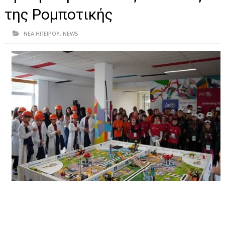
ΗΠΕΙΡΟΣ
της Ρομποτικής
ΠΡΕΒΕΖΑ
ΝΕΑ ΗΠΕΙΡΟΥ
,
NEWS
ΑΡΤΑ
ΙΩΑΝΝΙΝΑ
ΘΕΣΠΡΩΤΙΑ
ΙΟΝΙΑ ΝΗΣΙΑ
ΚΑΙ ΕΛΛΑΔΑ
ΥΓΕΙΑ-ΟΜΟΡΦΙΑ
ΠΟΛΙΤΙΣΜΟΣ
ΠΕΡΙΒΑΛΛΟΝ
ΤΕΧΝΟΛΟΓΙΑ
ΔΙΕΘΝΗ