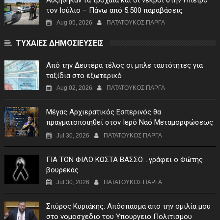
τον Ιούλιο – Πάνω από 5.500 παραβάσεις
Aug 05, 2026
ΠΑΤΑΤΟΥΚΟΣ ΠΑΡΓΑ
ΤΥΧΑΙΕΣ ΔΗΜΟΣΙΕΥΣΕΙΣ
Από την Δευτέρα τέλος οι μπλε ταυτότητες για
ταξίδια στο εξωτερικό
Aug 02, 2026
ΠΑΤΑΤΟΥΚΟΣ ΠΑΡΓΑ
Μέγας Αρχιερατικός Εσπερινός θα
πραγματοποιηθεί στον Ιερό Ναό Μεταμορφώσεως
του Σωτήρος Σταυροχωρίου στης 5 Αυγούστου
Jul 30, 2026
ΠΑΤΑΤΟΥΚΟΣ ΠΑΡΓΑ
ΓIA TON ΦIΛO KΩΣTA BAΣΣO. ..γράφει ο Φώτης
βουρεκάς
Jul 30, 2026
ΠΑΤΑΤΟΥΚΟΣ ΠΑΡΓΑ
Σπύρος Κυριάκης: Απόσπασμα απο την ομιλία μου
στο νομοσχεδιο του Υπουργειο Πολιτισμου