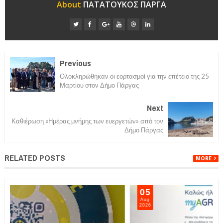
About
ΠΑΤΑΤΟΥΚΟΣ ΠΑΡΓΑ
Previous
Ολοκληρώθηκαν οι εορτασμοί για την επέτειο της 25
Μαρτίου στον Δήμο Πάργας
Next
Καθιέρωση «Ημέρας μνήμης των ευεργετών» από τον
Δήμο Πάργας
RELATED POSTS
MORE
05
Aug
2026