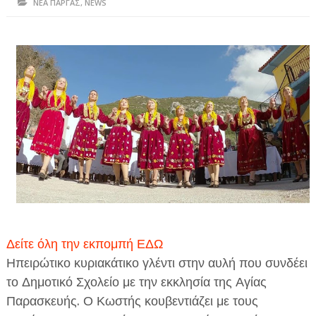
ΝΕΑ ΠΑΡΓΑΣ
,
NEWS
ΗΠΕΙΡΟΣ
ΠΡΕΒΕΖΑ
ΑΡΤΑ
ΙΩΑΝΝΙΝΑ
ΘΕΣΠΡΩΤΙΑ
ΙΟΝΙΑ ΝΗΣΙΑ
ΚΑΙ ΕΛΛΑΔΑ
ΥΓΕΙΑ-ΟΜΟΡΦΙΑ
ΠΟΛΙΤΙΣΜΟΣ
Δείτε όλη την εκπομπή ΕΔΩ
Ηπειρώτικο κυριακάτικο γλέντι στην αυλή που συνδέει
ΠΕΡΙΒΑΛΛΟΝ
το Δημοτικό Σχολείο με την εκκλησία της Αγίας
ΤΕΧΝΟΛΟΓΙΑ
Παρασκευής. Ο Κωστής κουβεντιάζει με τους
ΔΙΕΘΝΗ