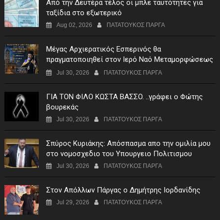
Από την Δευτέρα τέλος οι μπλε ταυτότητες για
ταξίδια στο εξωτερικό
Aug 02, 2026
ΠΑΤΑΤΟΥΚΟΣ ΠΑΡΓΑ
Μέγας Αρχιερατικός Εσπερινός θα
πραγματοποιηθεί στον Ιερό Ναό Μεταμορφώσεως
του Σωτήρος Σταυροχωρίου στης 5 Αυγούστου
Jul 30, 2026
ΠΑΤΑΤΟΥΚΟΣ ΠΑΡΓΑ
ΓIA TON ΦIΛO KΩΣTA BAΣΣO. ..γράφει ο Φώτης
βουρεκάς
Jul 30, 2026
ΠΑΤΑΤΟΥΚΟΣ ΠΑΡΓΑ
Σπύρος Κυριάκης: Απόσπασμα απο την ομιλία μου
στο νομοσχεδιο του Υπουργειο Πολιτισμου
Jul 30, 2026
ΠΑΤΑΤΟΥΚΟΣ ΠΑΡΓΑ
Στον Απόλλων Πάργας ο Δημήτρης Ιορδανίδης
Jul 29, 2026
ΠΑΤΑΤΟΥΚΟΣ ΠΑΡΓΑ