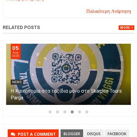
Παλαιότερη Ανάρτηση
RELATED POSTS
MORE
06
Aug
2026
NEWS
Η Πάργα τίμησε τη Μεταμόρφωση του Κυρίου
BLOGGER
DISQUS
FACEBOOK
POST A COMMENT