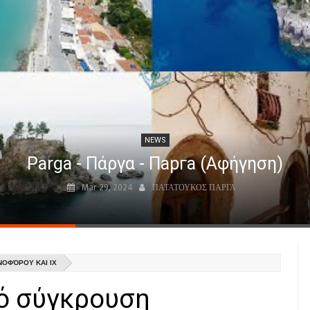
NEWS
Parga - Πάργα - Парга (Αφήγηση)
Mar 29, 2024
ΠΑΤΑΤΟΥΚΟΣ ΠΑΡΓΑ
ΟΦΌΡΟΥ ΚΑΙ ΙΧ
πό σύγκρουση