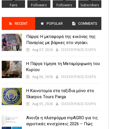
Fans
Followers
Followers
Subscribers
RECENT
POPULAR
COMMENTS
Πάργα: Η μεταφορά της εικόνας της
POSTS
Παναγίας με βάρκες στο νησάκι.
Aug 07, 2026
ΠΑΤΑΤΟΥΚΟΣ ΠΑΡΓΑ
Η Πάργα τίμησε τη Μεταμόρφωση του
Κυρίου
Aug 06, 2026
ΠΑΤΑΤΟΥΚΟΣ ΠΑΡΓΑ
Η Καινοτομία στα ταξίδια μόνο στο
Skarpos Tours Parga
Aug 05, 2026
ΠΑΤΑΤΟΥΚΟΣ ΠΑΡΓΑ
Άνοιξε η πλατφόρμα myAGRO για τις
αγροτικές ενισχύσεις 2026 – Πώς