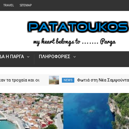
TRAVEL
SITEMAP
Α Η ΠΑΡΓΑ
ΠΛΗΡΟΦΟΡΙΕΣ
αν τα τροχαία και οι
Φωτιά στη Νέα Σαμψούντ
NEWS
στην Ήπειρο τον Ιούλιο
Πρέβεζας – Στην κατάσβε
από 5.500 παραβάσεις
επίγειες και εναέριες
δυνάμεις