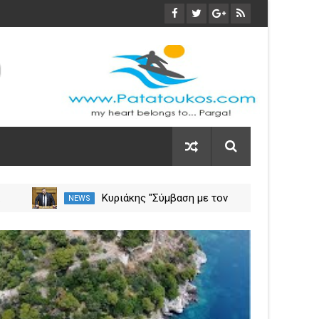
α
Κυριάκης "Σύμβαση με τον
NEWS
NEW
ση
ΕΟΠΥΥ για το Γηροκομείο
Πρέβεζας - Διασφαλίζεται η
03
χρηματοδότηση της
Nov
λειτουργίας του"
2023