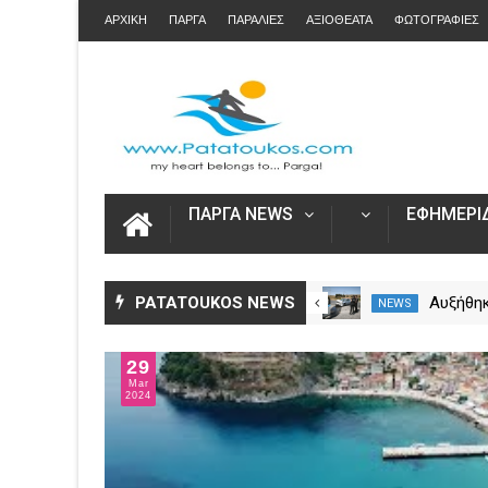
ΑΡΧΙΚΗ
ΠΑΡΓΑ
ΠΑΡΑΛΙΕΣ
ΑΞΙΟΘΕΑΤΑ
ΦΩΤΟΓΡΑΦΙΕΣ
ΠΑΡΓΑ NEWS
ΕΦΗΜΕΡΙΔ
Άνοιξε η πλατφόρμα myAGRO
PATATOUKOS NEWS
Αυξήθηκ
NEWS
NEWS
για τις αγροτικές ενισχύσεις
νεκροί 
2026 – Πώς υποβάλλεται η
– Πάνω 
29
Ενιαία Αίτηση Ενίσχυσης
Mar
2024