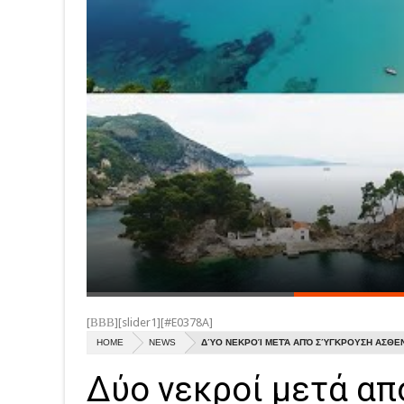
[ΒΒΒ][slider1][#E0378A]
HOME
NEWS
ΔΎΟ ΝΕΚΡΟΊ ΜΕΤΆ ΑΠΌ ΣΎΓΚΡΟΥΣΗ ΑΣΘΕΝ
Δύο νεκροί μετά α