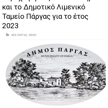
ΗΠΕΙΡΟΣ
και το Δημοτικό Λιμενικό
ΠΡΕΒΕΖΑ
Ταμείο Πάργας για το έτος
ΑΡΤΑ
2023
ΙΩΑΝΝΙΝΑ
ΝΕΑ ΠΑΡΓΑΣ
,
NEWS
ΘΕΣΠΡΩΤΙΑ
ΙΟΝΙΑ ΝΗΣΙΑ
ΚΑΙ ΕΛΛΑΔΑ
ΥΓΕΙΑ-ΟΜΟΡΦΙΑ
ΠΟΛΙΤΙΣΜΟΣ
ΠΕΡΙΒΑΛΛΟΝ
ΤΕΧΝΟΛΟΓΙΑ
ΔΙΕΘΝΗ