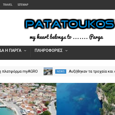
TRAVEL
SITEMAP
Α Η ΠΑΡΓΑ
ΠΛΗΡΟΦΟΡΙΕΣ
 η πλατφόρμα myAGRO
Αυξήθηκαν τα τροχαία και 
NEWS
 αγροτικές ενισχύσεις
νεκροί στην Ήπειρο τον Ιο
Πώς υποβάλλεται η
– Πάνω από 5.500 παραβά
Αίτηση Ενίσχυσης