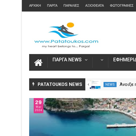
ΑΡΧΙΚΗ
ΠΑΡΓΑ
ΠΑΡΑΛΙΕΣ
ΑΞΙΟΘΕΑΤΑ
ΦΩΤΟΓΡΑΦΙΕΣ
ΠΑΡΓΑ NEWS
ΕΦΗΜΕΡΙΔ
Η Καινοτομία στα ταξίδια μόνο
PATATOUKOS NEWS
Άνοιξε
NEWS
NEWS
στο Skarpos Tours Parga
για τις
2026 – 
29
Ενιαία 
Mar
2024