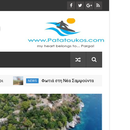
οι
Φωτιά στη Νέα Σαμψούντα
NEWS
NEW
ύλιο
Πρέβεζας – Στην κατάσβεση
σεις
επίγειες και εναέριες
03
δυνάμεις
Nov
2023