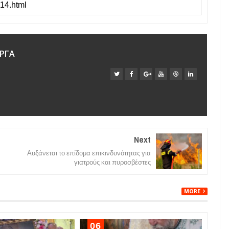
ΡΓΑ
Next
Αυξάνεται το επίδομα επικινδυνότητας για
γιατρούς και πυροσβέστες
MORE
06
05