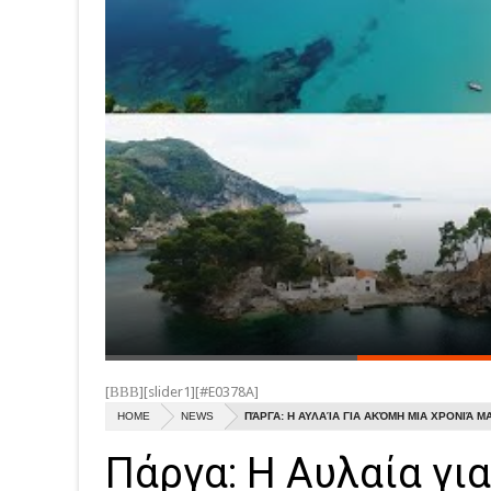
[ΒΒΒ][slider1][#E0378A]
HOME
NEWS
ΠΆΡΓΑ: Η ΑΥΛΑΊΑ ΓΙΑ ΑΚΌΜΗ ΜΙΑ ΧΡΟΝΙΆ 
Πάργα: Η Αυλαία για