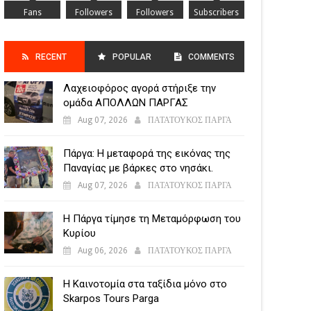
Fans
Followers
Followers
Subscribers
RECENT
POPULAR
COMMENTS
Λαχειοφόρος αγορά στήριξε την
POSTS
ομάδα ΑΠΟΛΛΩΝ ΠΑΡΓΑΣ
Aug 07, 2026
ΠΑΤΑΤΟΥΚΟΣ ΠΑΡΓΑ
Πάργα: Η μεταφορά της εικόνας της
Παναγίας με βάρκες στο νησάκι.
Aug 07, 2026
ΠΑΤΑΤΟΥΚΟΣ ΠΑΡΓΑ
Η Πάργα τίμησε τη Μεταμόρφωση του
Κυρίου
Aug 06, 2026
ΠΑΤΑΤΟΥΚΟΣ ΠΑΡΓΑ
Η Καινοτομία στα ταξίδια μόνο στο
Skarpos Tours Parga