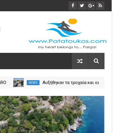
GRO
Αυξήθηκαν τα τροχαία και οι
NEWS
NEW
εις
νεκροί στην Ήπειρο τον Ιούλιο
η
– Πάνω από 5.500 παραβάσεις
03
Nov
2023