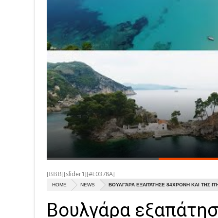
[ΒΒΒ][slider1][#E0378A]
HOME
NEWS
ΒΟΥΛΓΆΡΑ ΕΞΑΠΆΤΗΣΕ 84ΧΡΟΝΗ ΚΑΙ ΤΗΣ ΠΉ
Βουλγάρα εξαπάτησ