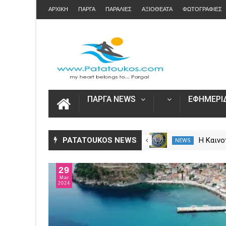
ΑΡΧΙΚΗ
ΠΑΡΓΑ
ΠΑΡΑΛΙΕΣ
ΑΞΙΟΘΕΑΤΑ
ΦΩΤΟΓΡΑΦΙΕΣ
ΠΑΡΓΑ NEWS
ΕΦΗΜΕΡΙΔ
Η Πάργα τίμησε τη
PATATOUKOS NEWS
Η Καινο
NEWS
NEWS
Μεταμόρφωση του Κυρίου
στο Ska
29
Mar
2024