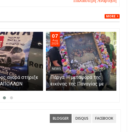
Παλαιότερη Ανάρτηση
MORE
07
06
Aug
Aug
2026
202
NEWS
NE
ος αγορά στήριξε
Πάργα: Η μεταφορά της
Η Π
α ΑΠΟΛΛΩΝ
εικόνας της Παναγίας με
Μετ
βάρκες στο νησάκι.
BLOGGER
DISQUS
FACEBOOK