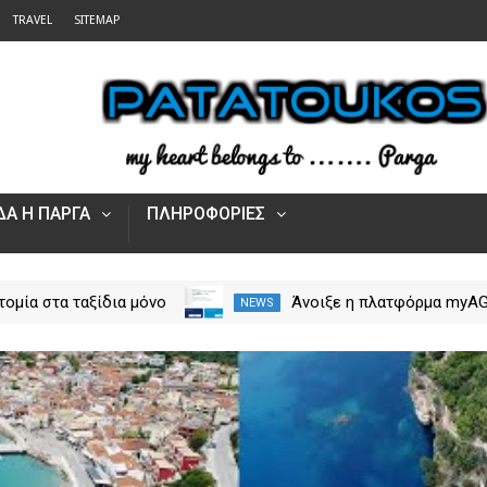
TRAVEL
SITEMAP
Α Η ΠΑΡΓΑ
ΠΛΗΡΟΦΟΡΙΕΣ
τομία στα ταξίδια μόνο
Άνοιξε η πλατφόρμα myA
NEWS
rpos Tours Parga
για τις αγροτικές ενισχύσ
2026 – Πώς υποβάλλεται 
Ενιαία Αίτηση Ενίσχυσης