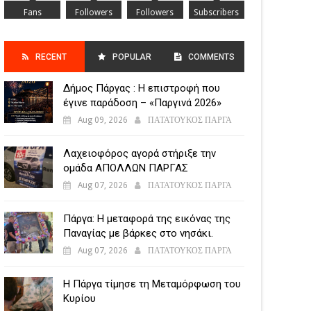
Fans
Followers
Followers
Subscribers
RECENT
POPULAR
COMMENTS
Δήμος Πάργας : Η επιστροφή που
POSTS
έγινε παράδοση – «Παργινά 2026»
Aug 09, 2026
ΠΑΤΑΤΟΥΚΟΣ ΠΑΡΓΑ
Λαχειοφόρος αγορά στήριξε την
ομάδα ΑΠΟΛΛΩΝ ΠΑΡΓΑΣ
Aug 07, 2026
ΠΑΤΑΤΟΥΚΟΣ ΠΑΡΓΑ
Πάργα: Η μεταφορά της εικόνας της
Παναγίας με βάρκες στο νησάκι.
Aug 07, 2026
ΠΑΤΑΤΟΥΚΟΣ ΠΑΡΓΑ
Η Πάργα τίμησε τη Μεταμόρφωση του
Κυρίου