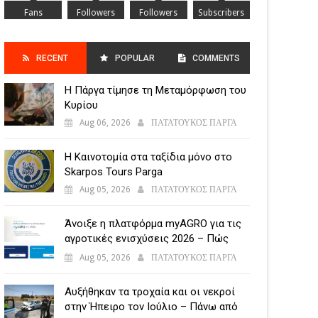
Fans
Followers
Followers
Subscribers
RECENT
POPULAR
COMMENTS
Η Πάργα τίμησε τη Μεταμόρφωση του
POSTS
Κυρίου
Aug 06, 2026
ΠΑΤΑΤΟΥΚΟΣ ΠΑΡΓΑ
Η Καινοτομία στα ταξίδια μόνο στο
Skarpos Tours Parga
Aug 05, 2026
ΠΑΤΑΤΟΥΚΟΣ ΠΑΡΓΑ
Άνοιξε η πλατφόρμα myAGRO για τις
αγροτικές ενισχύσεις 2026 – Πώς
υποβάλλεται η Ενιαία Αίτηση
Aug 05, 2026
ΠΑΤΑΤΟΥΚΟΣ ΠΑΡΓΑ
Ενίσχυσης
Αυξήθηκαν τα τροχαία και οι νεκροί
στην Ήπειρο τον Ιούλιο – Πάνω από