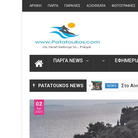
ΑΡΧΙΚΗ
ΠΑΡΓΑ
ΠΑΡΑΛΙΕΣ
ΑΞΙΟΘΕΑΤΑ
ΦΩΤΟΓΡΑΦΙΕΣ
ΠΑΡΓΑ NEWS
ΕΦΗΜΕΡΙΔ
Τραγωδία στα σύνορα Ελλάδας
PATATOUKOS NEWS
Στο Αίν
NEWS
NEWS
– Αλβανίας.. Νεκρός 20χρονος
κοσμήμα
από τη Χιλή κοντά στη Σαγιάδα
θαλάσσ
02
Apr
2024