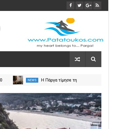
Η Πάργα τίμησε τη
NEWS
NEW
Μεταμόρφωση του Κυρίου
ς
29
Mar
2024