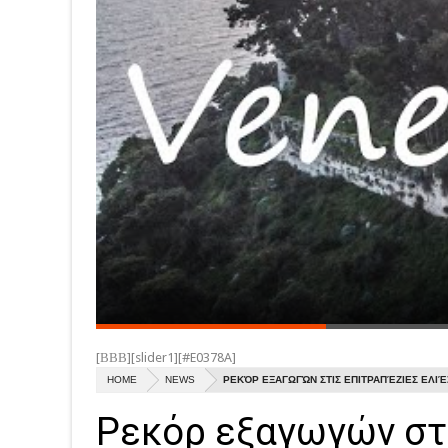
[ΒΒΒ][slider1][#E0378A]
HOME
NEWS
ΡΕΚΌΡ ΕΞΑΓΩΓΏΝ ΣΤΙΣ ΕΠΙΤΡΑΠΈΖΙΕΣ ΕΛΙΈ
Ρεκόρ εξαγωγών στι