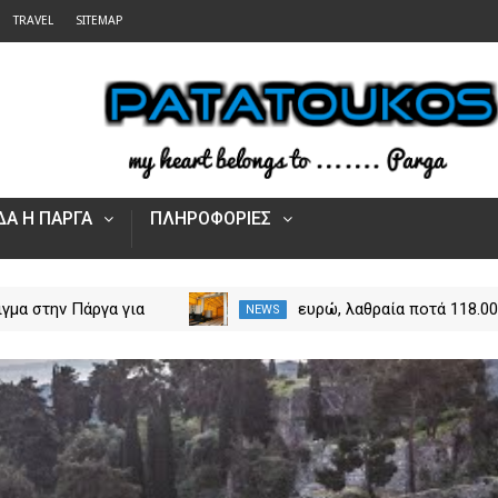
TRAVEL
SITEMAP
Α Η ΠΑΡΓΑ
ΠΛΗΡΟΦΟΡΙΕΣ
ιγμα στην Πάργα για
118.000 ευρώ, λαθραία ποτά
NEWS
τα και ρούχα
και κλεμμένο ΙΧ- Τι
ης
αποκάλυψαν οι έλεγχοι τη
ΑΑΔΕ σε Κακαβιά και
Μαυρομάτι