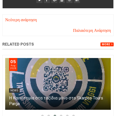
Νεότερη ανάρτηση
Παλαιότερη Ανάρτηση
RELATED POSTS
MORE
05
Aug
2026
NEWS
Η Καινοτομία στα ταξίδια μόνο στο Skarpos Tours
Parga