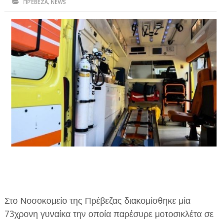
ΠΡΈΒΕΖΑ
,
NEWS
ΗΠΕΙΡΟΣ
ΠΡΕΒΕΖΑ
ΑΡΤΑ
ΙΩΑΝΝΙΝΑ
ΘΕΣΠΡΩΤΙΑ
ΙΟΝΙΑ ΝΗΣΙΑ
ΚΑΙ ΕΛΛΑΔΑ
ΥΓΕΙΑ-ΟΜΟΡΦΙΑ
ΠΟΛΙΤΙΣΜΟΣ
ΠΕΡΙΒΑΛΛΟΝ
Στο Νοσοκομείο της Πρέβεζας διακομίσθηκε μία
ΤΕΧΝΟΛΟΓΙΑ
73χρονη γυναίκα την οποία παρέσυρε μοτοσικλέτα σε
ΔΙΕΘΝΗ