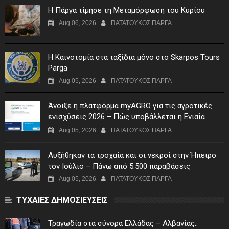
Η Πάργα τίμησε τη Μεταμόρφωση του Κυρίου
Aug 06, 2026
ΠΑΤΑΤΟΥΚΟΣ ΠΑΡΓΑ
Η Καινοτομία στα ταξίδια μόνο στο Skarpos Tours
Parga
Aug 05, 2026
ΠΑΤΑΤΟΥΚΟΣ ΠΑΡΓΑ
Άνοιξε η πλατφόρμα myAGRO για τις αγροτικές
ενισχύσεις 2026 – Πώς υποβάλλεται η Ενιαία
Αίτηση Ενίσχυσης
Aug 05, 2026
ΠΑΤΑΤΟΥΚΟΣ ΠΑΡΓΑ
Αυξήθηκαν τα τροχαία και οι νεκροί στην Ήπειρο
τον Ιούλιο – Πάνω από 5.500 παραβάσεις
Aug 05, 2026
ΠΑΤΑΤΟΥΚΟΣ ΠΑΡΓΑ
ΤΥΧΑΙΕΣ ΔΗΜΟΣΙΕΥΣΕΙΣ
Τραγωδία στα σύνορα Ελλάδας – Αλβανίας..