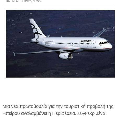
ΝΕΑ ΗΠΕΙΡΟΥ
,
NEWS
ΗΠΕΙΡΟΣ
ΠΡΕΒΕΖΑ
ΑΡΤΑ
ΙΩΑΝΝΙΝΑ
ΘΕΣΠΡΩΤΙΑ
ΙΟΝΙΑ ΝΗΣΙΑ
ΚΑΙ ΕΛΛΑΔΑ
ΥΓΕΙΑ-ΟΜΟΡΦΙΑ
ΠΟΛΙΤΙΣΜΟΣ
ΠΕΡΙΒΑΛΛΟΝ
Μια νέα πρωτοβουλία για την τουριστική προβολή της
ΤΕΧΝΟΛΟΓΙΑ
Ηπείρου αναλαμβάνει η Περιφέρεια. Συγκεκριμένα
ΔΙΕΘΝΗ