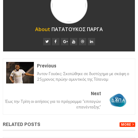
About
ΠΑΤΑΤΟΥΚΟΣ ΠΑΡΓΑ
Previous
Άντον Γουόκς: Σκοτώθηκε σε δυστύχημα με σκάφη ο
25χρονος πρώην αμυντικός της Τότεναμ
Next
Έως την Τρίτη οι αιτήσεις για το πρόγραμμα “επιταγών
επανένταξης”
RELATED POSTS
MORE