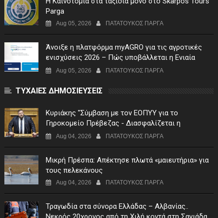
Η Καινοτομία στα ταξίδια μόνο στο Skarpos Tours
Parga
Aug 05, 2026
ΠΑΤΑΤΟΥΚΟΣ ΠΑΡΓΑ
Άνοιξε η πλατφόρμα myAGRO για τις αγροτικές
ενισχύσεις 2026 – Πώς υποβάλλεται η Ενιαία
Αίτηση Ενίσχυσης
Aug 05, 2026
ΠΑΤΑΤΟΥΚΟΣ ΠΑΡΓΑ
ΤΥΧΑΙΕΣ ΔΗΜΟΣΙΕΥΣΕΙΣ
Κυριάκης "Σύμβαση με τον ΕΟΠΥΥ για το
Γηροκομείο Πρέβεζας - Διασφαλίζεται η
χρηματοδότηση της λειτουργίας του"
Aug 04, 2026
ΠΑΤΑΤΟΥΚΟΣ ΠΑΡΓΑ
Μικρή Πρέσπα: Απέκτησε πλωτά «μαιευτήρια» για
τους πελεκάνους
Aug 04, 2026
ΠΑΤΑΤΟΥΚΟΣ ΠΑΡΓΑ
Τραγωδία στα σύνορα Ελλάδας – Αλβανίας..
Νεκρός 20χρονος από τη Χιλή κοντά στη Σαγιάδα