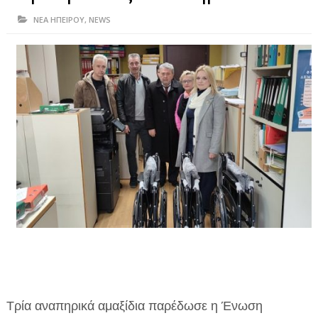
ΗΠΕΙΡΟΣ
ΝΕΑ ΗΠΕΙΡΟΥ
,
NEWS
ΠΡΕΒΕΖΑ
ΑΡΤΑ
ΙΩΑΝΝΙΝΑ
ΘΕΣΠΡΩΤΙΑ
ΙΟΝΙΑ ΝΗΣΙΑ
ΚΑΙ ΕΛΛΑΔΑ
ΥΓΕΙΑ-ΟΜΟΡΦΙΑ
ΠΟΛΙΤΙΣΜΟΣ
ΠΕΡΙΒΑΛΛΟΝ
ΤΕΧΝΟΛΟΓΙΑ
Τρία αναπηρικά αμαξίδια παρέδωσε η Ένωση
ΔΙΕΘΝΗ