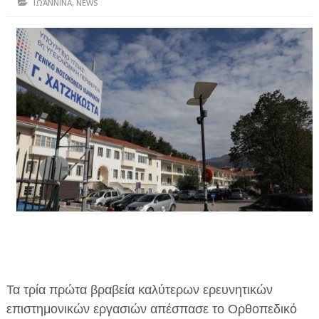
ΙΩΆΝΝΙΝΑ
,
NEWS
ΗΠΕΙΡΟΣ
ΠΡΕΒΕΖΑ
ΑΡΤΑ
ΙΩΑΝΝΙΝΑ
ΘΕΣΠΡΩΤΙΑ
ΙΟΝΙΑ ΝΗΣΙΑ
ΚΑΙ ΕΛΛΑΔΑ
ΥΓΕΙΑ-ΟΜΟΡΦΙΑ
ΠΟΛΙΤΙΣΜΟΣ
ΠΕΡΙΒΑΛΛΟΝ
Τα τρία πρώτα βραβεία καλύτερων ερευνητικών
ΤΕΧΝΟΛΟΓΙΑ
επιστημονικών εργασιών απέσπασε το Ορθοπεδικό
ΔΙΕΘΝΗ