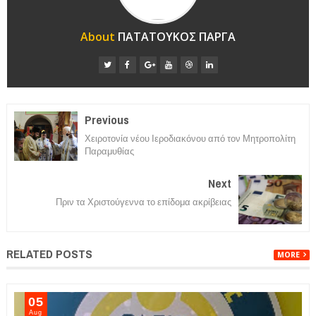
About
ΠΑΤΑΤΟΥΚΟΣ ΠΑΡΓΑ
Previous
Χειροτονία νέου Ιεροδιακόνου από τον Μητροπολίτη
Παραμυθίας
Next
Πριν τα Χριστούγεννα το επίδομα ακρίβειας
RELATED POSTS
MORE
05
Aug